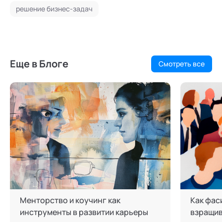
решение бизнес-задач
Еще в Блоге
Смотреть все
Менторство и коучинг как
Как фас
инструменты в развитии карьеры
взращив