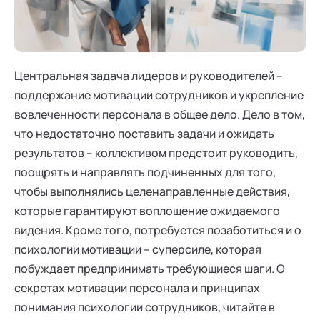
Ака
Профессионалам
Поддержка
Режим работы и тп
Центральная задача лидеров и руководителей –
поддержание мотивации сотрудников и укрепление
вовлеченности персонала в общее дело. Дело в том,
что недостаточно поставить задачи и ожидать
результатов – коллективом предстоит руководить,
поощрять и направлять подчиненных для того,
чтобы выполнялись целенаправленные действия,
которые гарантируют воплощение ожидаемого
видения. Кроме того, потребуется позаботиться и о
психологии мотивации – суперсиле, которая
побуждает предпринимать требующиеся шаги. О
секретах мотивации персонала и принципах
понимания психологии сотрудников, читайте в