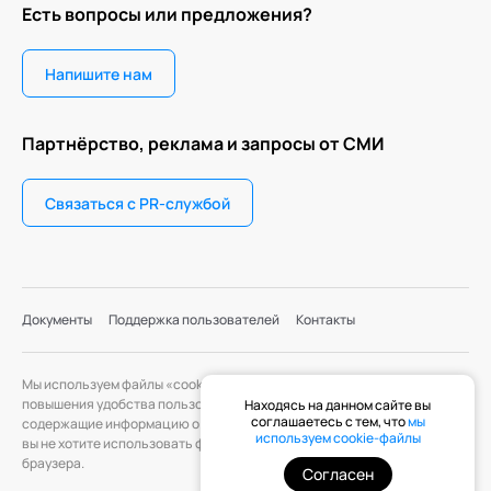
Есть вопросы или предложения?
Напишите нам
Партнёрство, реклама и запросы от СМИ
Связаться с PR-службой
Документы
Поддержка пользователей
Контакты
Мы используем файлы «cookie» с целью персонализации сервисов и
повышения удобства пользования веб-сайтом. «Cookie» — файлы,
Находясь на данном сайте вы
соглашаетесь с тем, что
мы
содержащие информацию о предыдущих посещениях веб-сайта. Если
используем cookie-файлы
вы не хотите использовать файлы «cookie», измените настройки
браузера.
Согласен