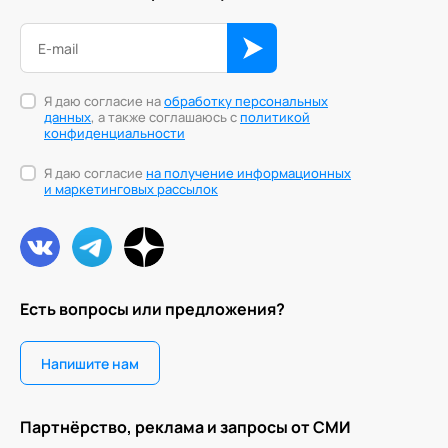
Ака
Профессионалам
Поддержка
Режим работы и тп
Я даю согласие на
обработку персональных
данных
, а также соглашаюсь с
политикой
конфиденциальности
Я даю согласие
на получение информационных
и маркетинговых рассылок
Есть вопросы или предложения?
Напишите нам
Партнёрство, реклама и запросы от СМИ