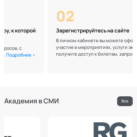
02
к которой
Зарегистрируйтесь на сайте
В личном кабинете вы можете оформлять
участие в мероприятиях, услуги экспертов
в, с
получите доступ к билетам, запросам и за
робнее >
Академия в СМИ