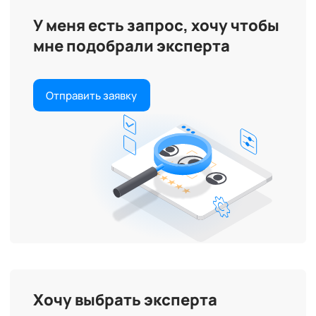
инга.
овета
У меня есть запрос, хочу чтобы
демии
мне подобрали эксперта
 книги
лов"
Отправить заявку
Хочу выбрать эксперта