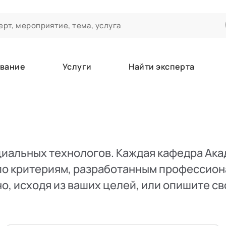
вание
Услуги
Найти эксперта
ероприятиях и экспертном сообществе АСТ
чивания
а которые вы зачисляетесь/уже зачислены в качестве слушател
иальных технологов. Каждая кафедра Акад
 по критериям, разработанным профессио
е
, исходя из ваших целей, или
опишите св