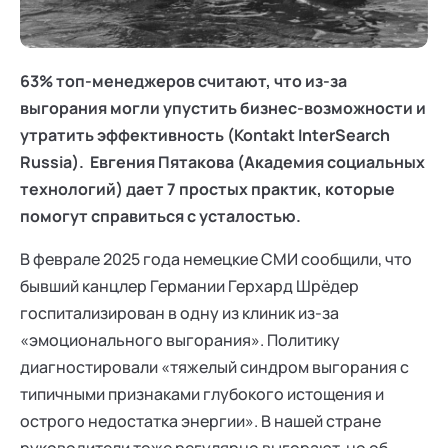
Ака
Профессионалам
Поддержка
Режим работы и тп
63% топ-менеджеров считают, что из-за
выгорания могли упустить бизнес-возможности и
утратить эффективность (Kontakt InterSearch
Russia). Евгения Пятакова (Академия социальных
технологий) дает 7 простых практик, которые
помогут справиться с усталостью.
В феврале 2025 года немецкие СМИ сообщили, что
бывший канцлер Германии Герхард Шрёдер
госпитализирован в одну из клиник из-за
«эмоционального выгорания». Политику
диагностировали «тяжелый синдром выгорания с
типичными признаками глубокого истощения и
острого недостатка энергии». В нашей стране