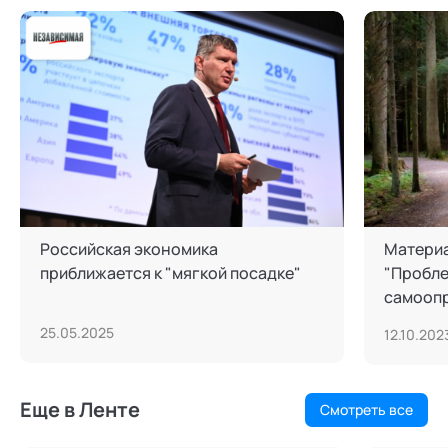
Российская экономика
Материа
приближается к "мягкой посадке"
"Пробл
самоопр
мире"
25.05.2025
12.10.202
Еще в Ленте
Смотреть все