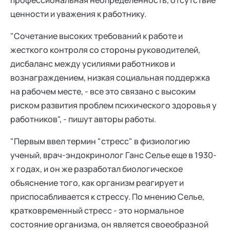
профессиональная неопределенность, отсутствие
ценности и уважения к работнику.
"Сочетание высоких требований к работе и
жесткого контроля со стороны руководителей,
дисбаланс между усилиями работников и
вознаграждением, низкая социальная поддержка
на рабочем месте, - все это связано с высоким
риском развития проблем психического здоровья у
работников", - пишут авторы работы.
"Первым ввел термин "стресс" в физиологию
ученый, врач-эндокринолог Ганс Селье еще в 1930-
х годах, и он же разработал биологическое
объяснение того, как организм реагирует и
приспосабливается к стрессу. По мнению Селье,
кратковременный стресс - это нормальное
состояние организма, он является своеобразной