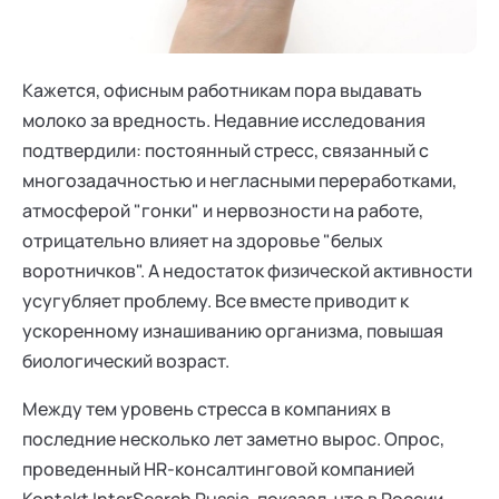
Ака
Профессионалам
Поддержка
Режим работы и тп
Кажется, офисным работникам пора выдавать
молоко за вредность. Недавние исследования
подтвердили: постоянный стресс, связанный с
многозадачностью и негласными переработками,
атмосферой "гонки" и нервозности на работе,
отрицательно влияет на здоровье "белых
воротничков". А недостаток физической активности
усугубляет проблему. Все вместе приводит к
ускоренному изнашиванию организма, повышая
биологический возраст.
Между тем уровень стресса в компаниях в
последние несколько лет заметно вырос. Опрос,
проведенный HR-консалтинговой компанией