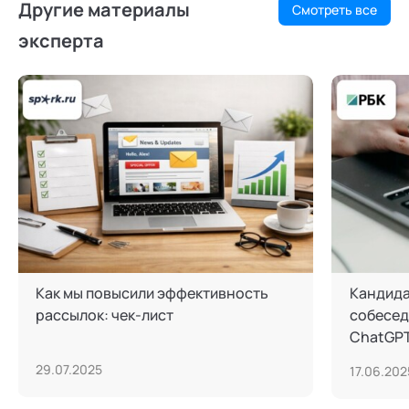
Другие материалы
Смотреть все
эксперта
Как мы повысили эффективность
Кандида
рассылок: чек-лист
собесед
ChatGPT
29.07.2025
17.06.202