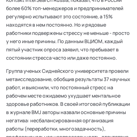
Kontakt InterSearch Russia, показал, что в России
более 60% топ-менеджеров и предпринимателей
регулярно испытывают это состояние, а 15%
находятся в нем постоянно. Но и рядовые
работники подвержены стрессу не меньше - просто
у него иные причины. По данным ВЦИОМ, каждый
пятый участник опроса заявил, что пребывает в
состоянии стресса часто или даже постоянно.
Группа ученых Сиднейского университета провели
метаисследование, обобщив результаты 37 научных
работ, и выяснили, что постоянный стресс на
рабочем месте ожидаемо ухудшает ментальное
здоровье работников. В своей итоговой публикации
в журнале BMJ авторы назвали основные причины
негатива: несбалансированная организация
работы (переработки, многозадачность),