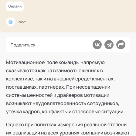
Ака
Профессионалам
Поддержка
Онлайн
Режим работы и тп
Zoom
Поделиться
Мотивационное поле команды напрямую
сказываются как на взаимоотношениях в
коллективе, так и на внешней среде: клиентах,
поставщиках, партнерах. При несовпадении
системы ценностей и драйверов мотивации
возникают неудовлетворенность сотрудников,
утечка кадров, конфликты и стрессовые ситуации.
Однако при попытках измерения реальной степени
их реализации на всех уровнях компании возникают