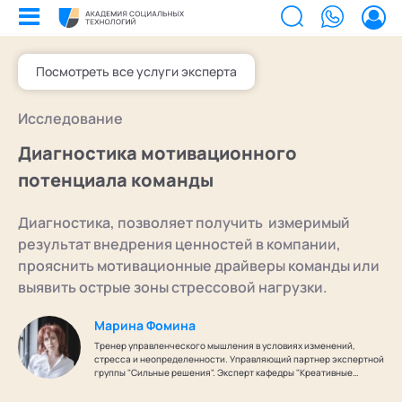
Посмотреть все услуги эксперта
Билеты на мероприятия
Исследование
Приобретенные билеты на мероприятия
Сертификаты
Диагностика мотивационного
Сертификаты, подтверждающие участие в мероприятиях и экспертном
сообществе АСТ
потенциала команды
Мероприятия
Документы
Акты, договоры и другие документы для скачивания
Диагностика, позволяет получить измеримый
Выс
Об 
Образование
Программы обучения
результат внедрения ценностей в компании,
В этом разделе отображаются программы, на которые вы зачисляетесь/
Поч
Ка
Лента
прояснить мотивационные драйверы команды или
уже зачислены в качестве слушателя
выявить острые зоны стрессовой нагрузки.
Экс
Лаб
Услуги
Заказы услуг
Ваши заказы на услуги Экспертов Академии
Экс
Поч
Найти эксперта
Марина Фомина
Основное
Спе
Уче
Об Академии
Тренер управленческого мышления в условиях изменений,
Добавить фото, изменить контактные данные
стресса и неопределенности. Управляющий партнер экспертной
группы "Сильные решения". Эксперт кафедры "Креативные
Ака
Бизнесу
Безопасность
методологии" Академии социальных технологий
Настройка двухфакторной аутентификации