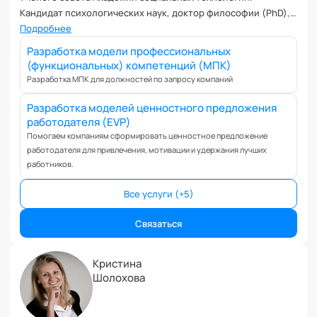
Кандидат психологических наук, доктор философии (PhD),
автор учебных программ НИУ ВШЭ, Бизнес-школы РСПП,
Подробнее
РАНХиГС. Основатель проектов Psycho, KeyHabits, Neuro-
Разработка модели профессиональных
semantic, KPMI.
(функциональных) компетенций (МПК)
Разработка МПК для должностей по запросу компаний
Разработка моделей ценностного предложения
работодателя (EVP)
Помогаем компаниям сформировать ценностное предложение
работодателя для привлечения, мотивации и удержания лучших
работников.
Все услуги (+5)
Связаться
Кристина
Шолохова