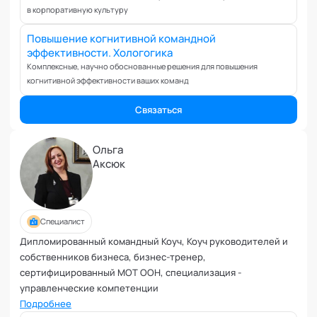
Ревность и измена
в корпоративную культуру
Самоорганизация и мотивация
Повышение когнитивной командной
Самооценка и уверенность в себе
эффективности. Хологогика
Секс и сексуальность
Комплексные, научно обоснованные решения для повышения
Системное мышление
когнитивной эффективности ваших команд
Сложности в общении
Связаться
Сон
Социализация и адаптация
Ольга
Спорт и тренировки
Аксюк
Стресс
Токсичные отношения и созависимость
Травматический опыт
Специалист
Тревожность
Дипломированный командный Коуч, Коуч руководителей и
Тьюторство
собственников бизнеса, бизнес-тренер,
Умение работать в команде
сертифицированный МОТ ООН, специализация -
Управление продажами и маркетинг
управленческие компетенции
Управление проектами
Подробнее