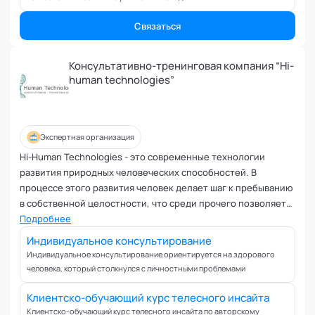
Вовлеченность сотрудников
Возрастные кризисы
Связаться
Воспитание
Депрессия
Консультативно-тренинговая компания “Hi-
Долголетие и качество жизни
human technologies”
Дыхательные практики
Зависимости
Защита от манипуляций
Экспертная организация
Иммунитет
Hi-Human Technologies - это современные технологии
Карьерная стратегия
развития природных человеческих способностей. В
процессе этого развития человек делает шаг к пребыванию
Клиентский менеджмент
в собственной целостности, что среди прочего позволяет
Когнитивные способности
ему открыть новые способы своей реализации. Это
Подробнее
Командное лидерство
сочетание западной и восточной концепций развития.
Индивидуальное консультирование
Коммуникационная стратегия
Данный проект включает в себя достижения современной
Индивидуальное консультирование ориентируется на здорового
Коммуникация в команде
науки, новые концепции психологического и физического
человека, который столкнулся с личностными проблемами
здоровья, и новые идеи развития творческих способностей
Корпоративная антропология
человека.
Клиентско-обучающий курс телесного инсайта
Корпоративная культура и этика
Клиентско-обучающий курс телесного инсайта по авторскому