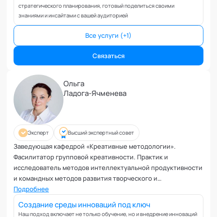
Планирование и внедрение изменений
стратегического планирования, готовый поделиться своими
Поведенческий анализ
знаниями и инсайтами с вашей аудиторией
Подготовка и обучение специалистов
Все услуги (+1)
Половое воспитание
Презентация и искусство продаж
Связаться
Проблемы с партнером
Прогнозирование
Ольга
Продуктивность и мотивация сотрудников
Ладога-Ячменева
Профайлинг и оценка персонала
Профориентация и поиск призвания
Психологические травмы и блоки
Эксперт
Высший экспертный совет
ПТСР
Заведующая кафедрой «Креативные методологии».
Развитие коммуникабельности
Фасилитатор групповой креативности. Практик и
Развитие креативности
исследователь методов интеллектуальной продуктивности
и командных методов развития творческого и
Развитие лидерских качеств
изобретательского мышления.
Подробнее
Разработка бизнес-процессов
Создание среды инноваций под ключ
Расставание
Наш подход включает не только обучение, но и внедрение инноваций