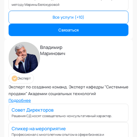
Коучинг команд
методу Марины Белокуровой
Коучинг руководителей
Все услуги (+10)
Кризисы
Маркетинговые и PR коммуникации
Связаться
Международные коммуникации
Межличностные конфликты
Владимир
Наставничество
Маринович
Невроз
Обучение и образовательные программы
Ораторское искусство
Эксперт
Организация и проведение переговоров
Эксперт по созданию команд. Эксперт кафедры "Системные
Оргконсультирование
продажи" Академии социальных технологий
Осознанность
Подробнее
Отношения в паре
Совет Директоров
Отношения с родителями
Решения СД носят совещательно-консультативный характер.
Персональный коучинг
Спикер на мероприятие
Пищевое поведение
Профессионал с многолетним опытом в сфере бизнеса и