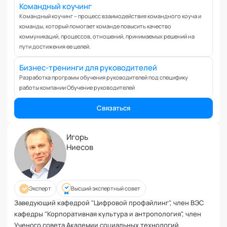
Управление репутацией
Командный коучинг
Фасилитация
Командный коучинг – процесс взаимодействия командного коуча и
команды, который помогает команде повысить качество
Физические травмы и реабилитация
коммуникаций, процессов, отношений, принимаемых решений на
Фобии и страхи
пути достижения ее целей.
Формирование команд
Бизнес-тренинги для руководителей
Целеполагание и планирование
Разработка программ обучения руководителей под специфику
Эмоциональные расстройства
работы компании Обучение руководителей
Эмоциональный интеллект
Связаться
Игорь
Ниесов
Эксперт
Высший экспертный совет
Заведующий кафедрой "Цифровой профайлинг", член ВЭС
кафедры "Корпоративная культура и антропология", член
Ученого совета Академии социальных технологий.