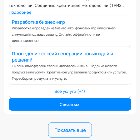
технологий. Соединяю креативные методологии (ТРИЗ,
Дизайн-мышление, Синектика, Латеральное мышление и
Подробнее
т.п.), практический бизнес-опыт (10+ лет в продажах) и силу
Разработка бизнес-игр
игрофикации (8+ лет в разработке игр).
Разработка и проведение бизнес-игр, фоновых игр или бизнес-
симуляций под вашу задачу. Онлайн, оффлайн, очные,
дистанционные.
Проведение сессий генерации новых идей и
решений
Онлайн или оффлайн сессии направленные на: Содание нового
продукта или услуги. Креативное управление продуктом или услугой.
Пересборка продукта или услуги.
Все услуги (+4)
Связаться
Показать еще