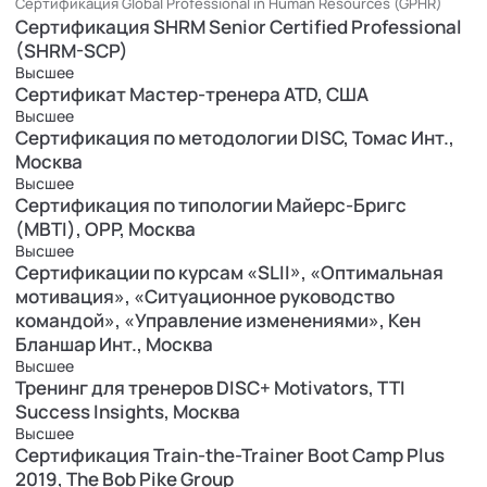
Сертификация Global Professional in Human Resources (GPHR)
Онлайн-формат
Сертификация SHRM Senior Certified Professional
Клиенты:
(SHRM-SCP)
ALD Automotive
Высшее
Beiersdorf
Сертификат Мастер-тренера ATD, США
Coca-Cola
Высшее
ING Bank
Сертификация по методологии DISC, Томас Инт.,
Ingrad
Москва
Invitro
Высшее
Сертификация по типологии Майерс-Бригс
Nissan
(MBTI), OPP, Москва
Pfizer
Высшее
Philip Morris
Сертификации по курсам «SLII», «Оптимальная
Toyota
мотивация», «Ситуационное руководство
Альфа-Банк
командой», «Управление изменениями», Кен
Банк России
Бланшар Инт., Москва
ВТБ Банк
Высшее
Газпром медиа
Тренинг для тренеров DISC+ Motivators, TTI
Вымпелком
Success Insights, Москва
Газпромбанк
Высшее
Сертификация Train-the-Trainer Boot Camp Plus
Лаборатория Касперского
2019, The Bob Pike Group
Лукойл