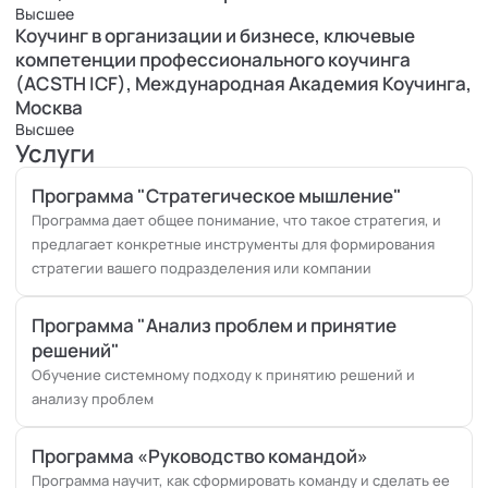
Высшее
М.Видео
Коучинг в организации и бизнесе, ключевые
Магнит
компетенции профессионального коучинга
Мегафон
(ACSTH ICF), Международная Академия Коучинга,
Московская биржа
Москва
Росатом
Высшее
Росбанк
Услуги
Сбербанк
Программа "Стратегическое мышление"
Программа дает общее понимание, что такое стратегия, и
предлагает конкретные инструменты для формирования
стратегии вашего подразделения или компании
Программа "Анализ проблем и принятие
решений"
Обучение системному подходу к принятию решений и
анализу проблем
Программа «Руководство командой»
Программа научит, как сформировать команду и сделать ее