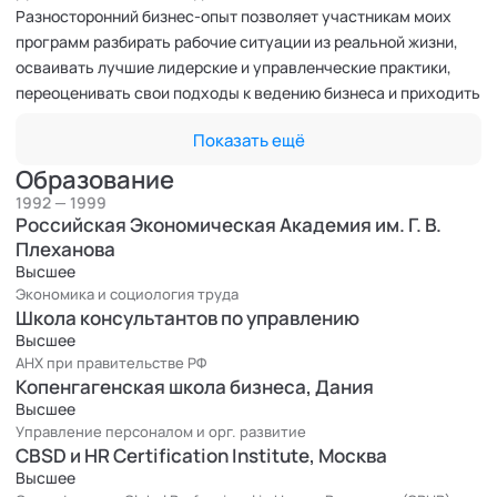
Разносторонний бизнес-опыт позволяет участникам моих
программ разбирать рабочие ситуации из реальной жизни,
осваивать лучшие лидерские и управленческие практики,
переоценивать свои подходы к ведению бизнеса и приходить
к новым идеям непосредственно в ходе сессии.
Показать ещё
До прихода в CBSD более 15 лет проработал в области
управления персоналом, занимал должности директора по
Образование
персоналу в производственных и сервисных компаниях,
1992 — 1999
отвечая за коллективы в тысячи человек, управлял
Российская Экономическая Академия им. Г. В.
проектами в компании Deloitte, возглавлял практику HR-
Плеханова
Высшее
консалтинга в компании IBS.
Экономика и социология труда
Я присоединился к команде CBSD в 2012 году в качестве
Школа консультантов по управлению
старшего тренера. В настоящее время занимаю должность
Высшее
директора по стратегии и развитию талантов.
АНХ при правительстве РФ
Форматы работы:
Копенгагенская школа бизнеса, Дания
Очные программы
Высшее
Коучинг
Управление персоналом и орг. развитие
Фасилитации
CBSD и HR Certification Institute, Москва
Бизнес-игры
Высшее