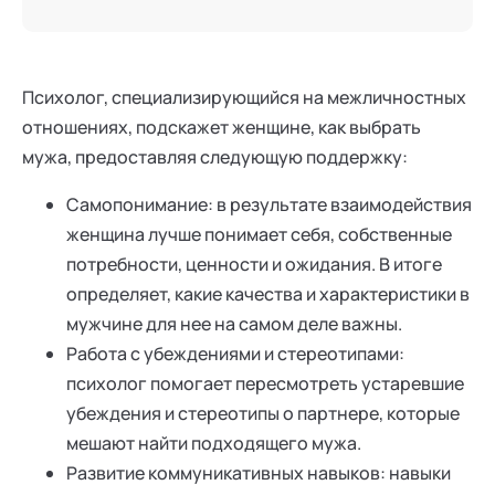
Нейрокоуч. Ментор успешных
отношений. Автор
психологических программ по
развитию личности и
отношений. Детский писатель,
Психолог, специализирующийся на межличностных
член Союза писателей России.
отношениях, подскажет женщине, как выбрать
Эксперт кафедры
"Трансперсональная
мужа, предоставляя следующую поддержку:
психология" Академии
социальных технологий
Самопонимание: в результате взаимодействия
женщина лучше понимает себя, собственные
потребности, ценности и ожидания. В итоге
определяет, какие качества и характеристики в
мужчине для нее на самом деле важны.
Работа с убеждениями и стереотипами:
психолог помогает пересмотреть устаревшие
убеждения и стереотипы о партнере, которые
мешают найти подходящего мужа.
Развитие коммуникативных навыков: навыки