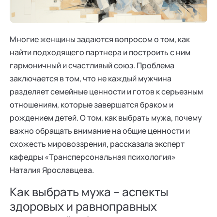
Ака
Профессионалам
Поддержка
Режим работы и тп
Многие женщины задаются вопросом о том, как
найти подходящего партнера и построить с ним
гармоничный и счастливый союз. Проблема
заключается в том, что не каждый мужчина
разделяет семейные ценности и готов к серьезным
отношениям, которые завершатся браком и
рождением детей. О том, как выбрать мужа, почему
важно обращать внимание на общие ценности и
схожесть мировоззрения, рассказала эксперт
кафедры «Трансперсональная психология»
Наталия Ярославцева.
Как выбрать мужа – аспекты
здоровых и равноправных