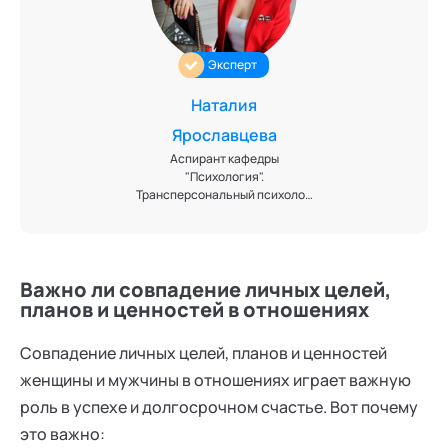
Эксперт
Наталия
Ярославцева
Аспирант кафедры
"Психология".
Трансперсональный психолог.
Нейрокоуч. Ментор успешных
отношений. Автор
психологических программ по
развитию личности и
Важно ли совпадение личных целей,
отношений. Детский писатель,
член Союза писателей России.
планов и ценностей в отношениях
Эксперт кафедры
"Трансперсональная
Совпадение личных целей, планов и ценностей
психология" Академии
социальных технологий
женщины и мужчины в отношениях играет важную
роль в успехе и долгосрочном счастье. Вот почему
это важно: