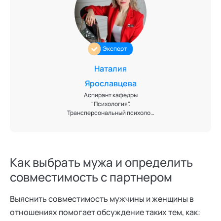
Эксперт
Наталия
Ярославцева
Аспирант кафедры
"Психология".
Трансперсональный психолог.
Нейрокоуч. Ментор успешных
отношений. Автор
психологических программ по
развитию личности и
отношений. Детский писатель,
Как выбрать мужа и определить
член Союза писателей России.
совместимость с партнером
Эксперт кафедры
"Трансперсональная
психология" Академии
Выяснить совместимость мужчины и женщины в
социальных технологий
отношениях помогает обсуждение таких тем, как: