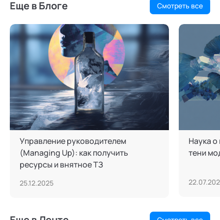
Еще в Блоге
Смотреть все
Управление руководителем
Наука о
(Managing Up): как получить
тени мо
ресурсы и внятное ТЗ
22.07.20
25.12.2025
Еще в Ленте
Смотреть все