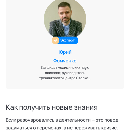
Эксперт
Юрий
Фомченко
Кандидат медицинских наук,
психолог, руководитель
тренингового центра Сталкер.
Тренер НЛП, психотерапевт.
Ведущий эксперт кафедры
"Нейролингвистическое
программирование" Академии
социальных технологий
Как получить новые знания
Если разочаровались в деятельности — это повод
задуматься о переменах, а не переживать кризис.