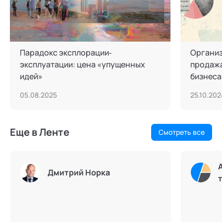
Парадокс эксплорации‐
Организ
эксплуатации: цена «упущенных
продажа
идей»
бизнеса
05.08.2025
25.10.202
Еще в Ленте
Смотреть все
Дмитрий Норка