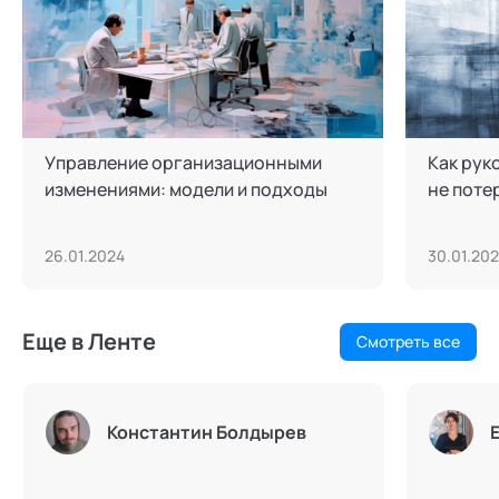
Управление организационными
Как рук
изменениями: модели и подходы
не поте
26.01.2024
30.01.20
Еще в Ленте
Смотреть все
Константин Болдырев