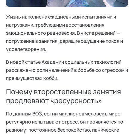
Ака
Профессионалам
Поддержка
Режим работы и тп
Жизнь наполнена ежедневными испытаниями и
нагрузками, требующими восстановления
эмоционального равновесия. В числе решений —
погружение в занятия, дарящие ощущение покоя и
удовлетворения.
В новой статье Академии социальных технологий
расскажем о роли увлечений в борьбе со стрессом и
преимуществах хобби.
Почему второстепенные занятия
продлевают «ресурсность»
По данным ВОЗ, сотни миллионов человек в мире
регулярно испытывают стресс, он проявляется по-
разному: постоянное беспокойство, панические