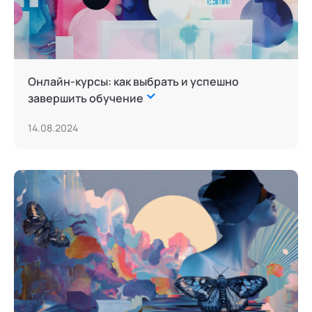
Сторителлинг
Телесные психотехники
Терапия искусствами
Онлайн-курсы: как выбрать и успешно
завершить обучение
Технологии командного менеджмента
14.08.2024
Трансперсональная психология
Тьюторство
Фасилитация и модерация
Цифровой профайлинг