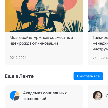
Мозговой штурм: как совместные
Тайм-ме
идеи рождают инновации
менедже
инстру
02.12.2024
24.06.20
Еще в Ленте
Смотреть все
Академия социальных
технологий