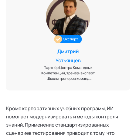
Эксперт
Дмитрий
Устьянцев
Партнёр Центра Командных
Компетенций, тренер-эксперт
Школы тренеров команд
Мастерской управления
"Сенеж" президентской
платформы «Россия – страна
возможностей», бизнес-тренер
по развитию команд,
Кроме корпоративных учебных программ, ИИ
переговорных и
помогает модернизировать и методы контроля
управленческих навыков.
Модератор стратегических
знаний. Применение стандартизированных
сессий и фасилитаций.
сценариев тестирования приводит к тому, что
Эксперт кафедр "Технологии