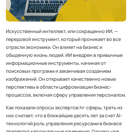
Ака
Профессионалам
Поддержка
Режим работы и тп
Искусственный интеллект, или сокращенно ИИ, —
передовой инструмент, который проникает во все
отрасли экономики. Он влияет на бизнес и
обыденную жизнь людей. ИИ внедрен в привычные
информационные инструменты, начиная от
поисковых программ и заканчивая созданием
изображений. Он открывает качественно новые
перспективы в области цифровизации бизнес-
процессов, включая сферу управления персоналом.
Как показали опросы экспертов hr-сферы, треть из
них считает, что в ближайшие десять лет за счет AI-
технологий роль управления ресурсами в бизнесе
претерпит кардинальные изменения. Однако уже