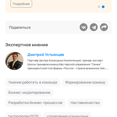
Подробнее
Поделиться
Экспертное мнение
Дмитрий Устьянцев
Партнёр Центра Командных Компетенций, тренер-эксперт
Школы тренеров команд Мастерской управления "Сенеж"
президентской платформы «Россия – страна возможностей»,
бизнес-тренер по развитию команд, переговорных и
управленческих навыков. Модератор стратегических сессий и
фасилитаций. Эксперт кафедр "Технологии командного
Умение работать в команде
Формирование команд
менеджмента", "Бизнес-тренинги" Академии социальных
технологий.
Бизнес-моделирование
Разработка бизнес-процессов
Наставничество
technologies2025
управление командами