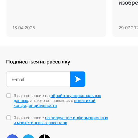
изобр
13.04.2026
29.07.20
Подписаться на рассылку
Я даю согласие на
обработку персональных
данных
, а также соглашаюсь с
политикой
конфиденциальности
Я даю согласие
на получение информационных
и маркетинговых рассылок