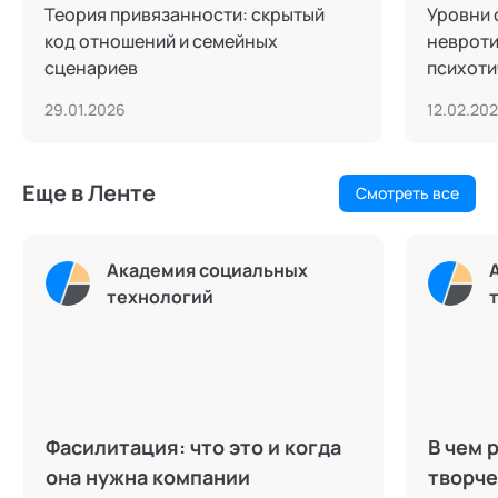
Теория привязанности: скрытый
Уровни 
код отношений и семейных
невроти
сценариев
психоти
29.01.2026
12.02.20
Еще в Ленте
Смотреть все
Академия социальных
технологий
Фасилитация: что это и когда
В чем 
она нужна компании
творче