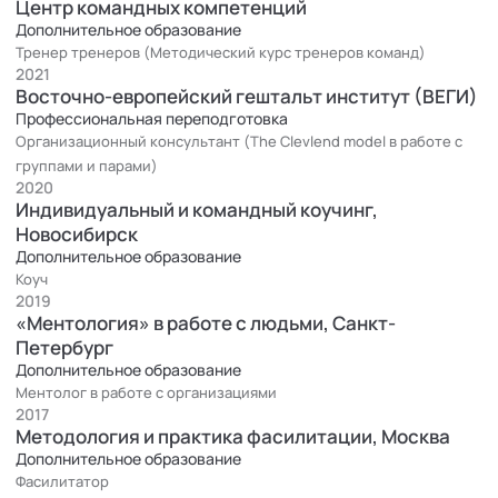
Центр командных компетенций
выявление скрытых ограничений и ресурсов
Дополнительное образование
Проектирование устойчивого и индивидуального развития
Тренер тренеров (Методический курс тренеров команд)
компании с учетом ее уникальных особенностей
2021
Сопровождение изменений в командах и компаниях
Восточно-европейский гештальт институт (ВЕГИ)
Наблюдение вторичных, глубинных процессов и
Профессиональная переподготовка
консультирование первых лиц и агентов изменений
Организационный консультант (The Clevlend model в работе с
Командный и индивидуальный коуч
группами и парами)
2020
Индивидуальное сопровождение изменений и развития
Индивидуальный и командный коучинг,
Отражение скрытых и невидимых процессов клиента
Новосибирск
Помощь в движении к смыслам и реализации намерений
Дополнительное образование
через сильные стороны и высокоресурсные состояния
Коуч
Коуч-сопровождение собственников и первых лиц в
2019
«Ментология» в работе с людьми, Санкт-
развитии в профессиональной и личной деятельности
Петербург
Дополнительное образование
Клиенты и проекты
Ментолог в работе с организациями
Трансформация компании, команды
2017
СБЕР
(ИТ) - запуск и настройка команды 70+ с приростом
Методология и практика фасилитации, Москва
вовлеченности и реализацией систем управления и
Дополнительное образование
кроссфункциональго взаимодействия по цепочке создания
Фасилитатор