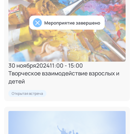
Проведение командных сессий
WHOOSH
(сервис аренды) - проведение управленческой
стратегической сессии
Мероприятие завершено
Иннотех
(ИТ) - стратегическая сессия (80+ человек)
Ингосстрах
(страхование) - проведение командной
ретроспективы
ICore
- участие в ассесменте сотрудников
DUGA
(маркетинг) - проведение сессий ясности в
партнерском взаимодействии
30 ноября
2024
11:00 - 15:00
Творческое взаимодействие взрослых и
детей
Открытая встреча