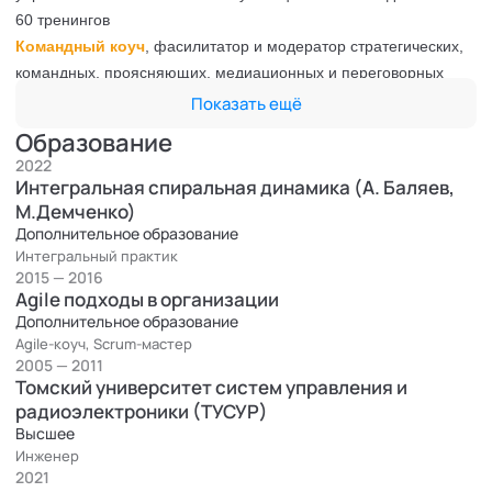
60 тренингов
Командный коуч
, фасилитатор и модератор стратегических,
командных, проясняющих, медиационных и переговорных
сессий - более 100 командных сессий
Показать ещё
Образование
Основные области экспертности
2022
Бизнес-тренер
Интегральная спиральная динамика (А. Баляев,
Коммуникации и атмосфера в компании
М.Демченко)
Дополнительное образование
Управленческие компетенции: целеполагание,
Интегральный практик
планирование, делегирование и др.
2015 — 2016
Управление изменениями через работу с мышлением и
Agile подходы в организации
состояниями для повышения эффективности
Дополнительное образование
Управление продуктом, процессами, проектами,
Agile-коуч, Scrum-мастер
2005 — 2011
результатами
Томский университет систем управления и
Создание и развитие команды и повышение уровня
радиоэлектроники (ТУСУР)
осознанности и самоорганизации
Высшее
Организационный консультант
Инженер
Диагностика и аудит системы управления компании,
2021