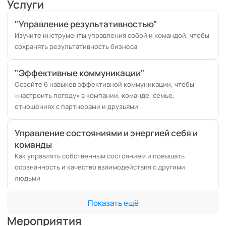
Услуги
ценностей с выводом продукта в окупаемость (10 месяцев)
Школа игры
(консалтинг) - сопровождение
"Управление результативностью"
трансформационных изменения компании в рамках систем
Изучите инструменты управления собой и командой, чтобы
управления (6 месяцев)
сохранять результативность бизнеса
Проспект
(производство) - долгосрочное сопровождение
трансформации компании: ежегодная диагностика,
"Эффективные коммуникации"
интеграция новых систем управления, проведение
Освойте 6 навыков эффективной коммуникации, чтобы
тренингов, обучение сотрудников, индивидуальный коучинг
«настроить погоду» в компании, команде, семье,
(3 года)
отношениях с партнерами и друзьями
5-55
(ИТ) - долгосрочное сопровождение трансформации
компании: интеграция новых систем управления, проведение
тренингов, обучение сотрудников, индивидуальный коучинг
Управление состояниями и энергией себя и
(2 года)
команды
IPN Partners
(юриспруденция) - сопровождение
Как управлять собственным состоянием и повышать
трансформации компании: диагностика, интеграция новых
осознанность и качество взаимодействия с другими
систем управления, проведение тренингов, обучение
людьми
сотрудников, ведение командных сессий, индивидуальный
коучинг (5 месяцев)
Показать ещё
NPM
(производство) - долгосрочное лидирование
Мероприятия
трансформации компании: интеграция новых систем