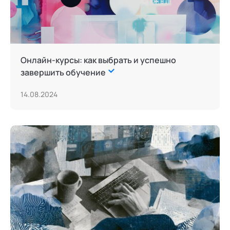
Сторителлинг
Телесные психотехники
Терапия искусствами
Онлайн-курсы: как выбрать и успешно
завершить обучение
Технологии командного менеджмента
14.08.2024
Трансперсональная психология
Тьюторство
Фасилитация и модерация
Цифровой профайлинг