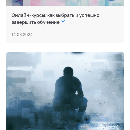
Сторителлинг
Онлайн-курсы: как выбрать и успешно
Телесные психотехники
завершить обучение
Терапия искусствами
14.08.2024
Технологии командного менеджмента
Трансперсональная психология
Тьюторство
Фасилитация и модерация
Цифровой профайлинг