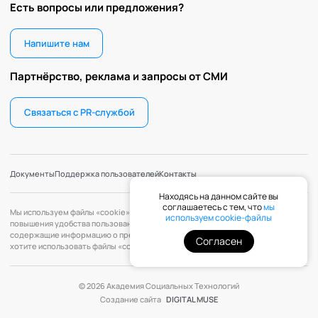
Есть вопросы или предложения?
Напишите нам
Партнёрство, реклама и запросы от СМИ
Связаться с PR-службой
Документы
Поддержка пользователей
Контакты
Находясь на данном сайте вы
соглашаетесь с тем, что
мы
Мы используем файлы «cookie» с целью персонализации сервисов и
используем cookie-файлы
повышения удобства пользования веб-сайтом. «Cookie» — файлы,
содержащие информацию о предыдущих посещениях веб-сайта. Если вы не
Согласен
хотите использовать файлы «cookie», измените настройки браузера.
© 2026 Академия Социальных Технологий
Создание сайта
DIGITAL MUSE