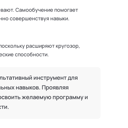
евают. Самообучение помогает
нно совершенствуя навыки.
поскольку расширяют кругозор,
еские способности.
льтативный инструмент для
льных навыков. Проявляя
 освоить желаемую программу и
сти.