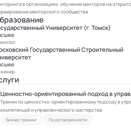
ктуализация и транслирование действующей сист
нторинга в организациях. обучение менторов на открыто
рмирование менторского сообщества
ниципального управления Санкт-Петербурга», 202
бразование
я любимая фраза: «Дорогу осилит идущий». Любл
осударственный Университет (г. Томск)
асивые маршруты. Помогаю создавать красивые ма
ысшее
манде, в развитии карьеры)
ихолог
осковский Государственный Строительный
ниверситет
ысшее
нженер
слуги
Ценностно-ориентированный подход в упра
Тренин по ценностно-ориентированному подходу в упра
компетенций и управленческого мастерства
Бизнес-тренинг
По договоренности