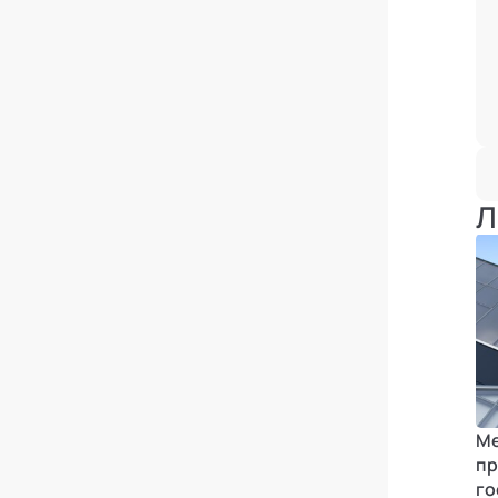
Л
Ме
пр
го