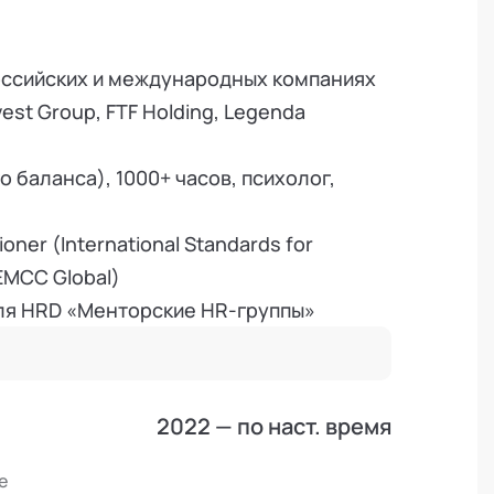
оссийских и международных компаниях
est Group, FTF Holding, Legenda
о баланса), 1000+ часов, психолог,
er (International Standards for
EMCC Global)
для HRD «Менторские HR-группы»
развития управленческого резерва
нторинг в Санкт-Петербурге», спикер
2022 — по наст. время
Применение» , 2021 г.
acilitation Impact Awards с проектом
е