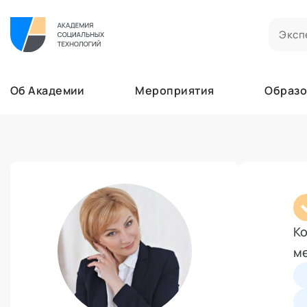
Билеты на мероприятия
Приобретенные билеты на мероприятия
Об Академии
Мероприятия
Образо
Сертификаты
Сертификаты, подтверждающие участие в м
Мероприятия
Документы
Образование
Акты, договоры и другие документы для ска
Лента
Программы обучения
Услуги
В этом разделе отображаются программы, н
Найти эксперта
Заказы услуг
Об Академии
Ваши заказы на услуги Экспертов Академии
Бизнесу
Основное
Ко
Профессионалам
Добавить фото, изменить контактные данны
ме
Безопасность
Настройка двухфакторной аутентификации
Поддержка