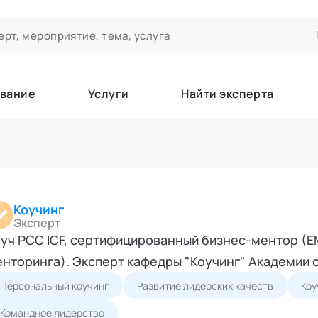
вание
Услуги
Найти эксперта
ероприятиях и экспертном сообществе АСТ
чивания
а которые вы зачисляетесь/уже зачислены в качестве слушател
Коучинг
Эксперт
уч PCC ICF, сертифицированный бизнес-ментор (Е
е
нторинга). Эксперт кафедры "Коучинг" Академии 
Персональный коучинг
Развитие лидерских качеств
Коу
Командное лидерство