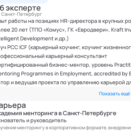
б эксперте
Санкт-Петербург
ыт работы на позициях HR-директора в крупных р
лее 20 лет (ТПО «Комус», ГК «Евродвери», Kraft Inv
telligent Development и др.)
уч PCC ICF (карьерный коучинг, коучинг жизненног
рофессиональный карьерный консультант
ртифицированный бизнес-ментор, уровень Practition
ntoring Programmes in Employment, accredited by 
тор и ведущая проекта по управлению карьерой 
еподаватель и коуч в Губернаторской программе 
Показать ещё
равительства Санкт-Петербурга
арьера
ганизатор первой практической конференции «Ме
кадемия менторинга в Санкт-Петербурге
ждународной Конференции «Менторинг в бизнесе: 
нователь и руководитель
atinum (высшая награда) в международной премии F
учение менторингу в корпоративном формате, внедрени