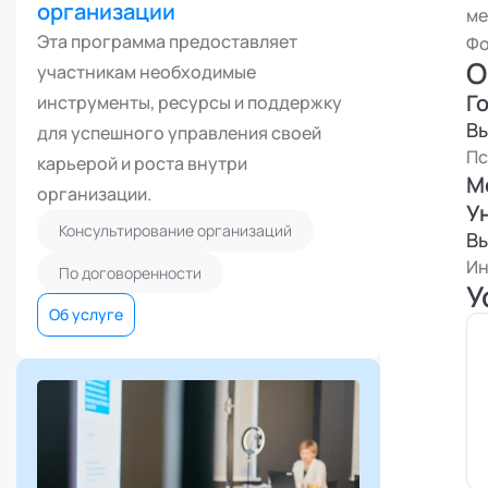
организации
«А
ме
Эта программа предоставляет
Фо
му
О
участникам необходимые
Мо
Г
инструменты, ресурсы и поддержку
кр
В
для успешного управления своей
ко
Пс
карьерой и роста внутри
М
организации.
У
Консультирование организаций
В
И
По договоренности
У
Об услуге