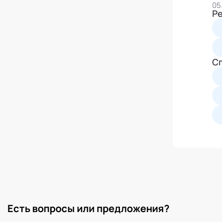
05
сл
Р
С
Есть вопросы или предложения?