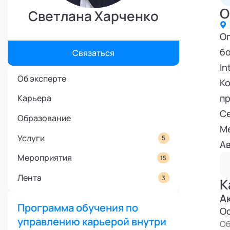
Режим работы и тп
О
Светлана Харченко
Оп
бо
Связаться
In
Об эксперте
Ко
п
Карьера
Се
Образование
Me
Услуги
5
Ав
Мероприятия
15
Пр
П
Лента
3
К
Ор
А
Ме
Программа обучения по
Ос
управлению карьерой внутри
Pl
Об