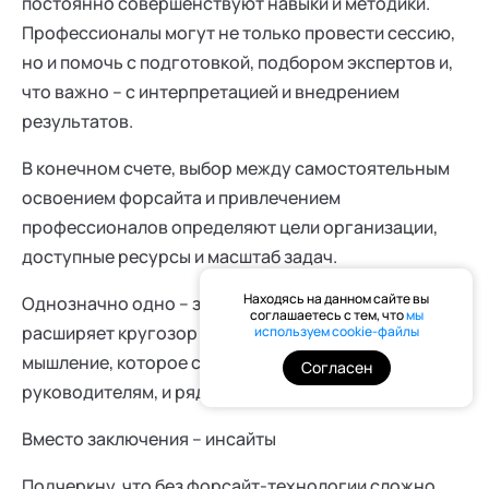
постоянно совершенствуют навыки и методики.
Профессионалы могут не только провести сессию,
но и помочь с подготовкой, подбором экспертов и,
что важно – с интерпретацией и внедрением
результатов.
В конечном счете, выбор между самостоятельным
освоением форсайта и привлечением
профессионалов определяют цели организации,
доступные ресурсы и масштаб задач.
Находясь на данном сайте вы
Однозначно одно – знакомство с этой методикой
соглашаетесь с тем, что
мы
расширяет кругозор и развивает стратегическое
используем cookie-файлы
мышление, которое сегодня требуется и
Согласен
руководителям, и рядовым сотрудникам.
Вместо заключения – инсайты
Подчеркну, что без форсайт-технологии сложно