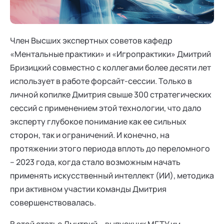
Ака
Профессионалам
Поддержка
Режим работы и тп
Член Высших экспертных советов кафедр
«Ментальные практики» и «Игропрактики» Дмитрий
Бризицкий совместно с коллегами более десяти лет
использует в работе форсайт-сессии. Только в
личной копилке Дмитрия свыше 300 стратегических
сессий с применением этой технологии, что дало
эксперту глубокое понимание как ее сильных
сторон, так и ограничений. И конечно, на
протяжении этого периода вплоть до переломного
– 2023 года, когда стало возможным начать
применять искусственный интеллект (ИИ), методика
при активном участии команды Дмитрия
совершенствовалась.