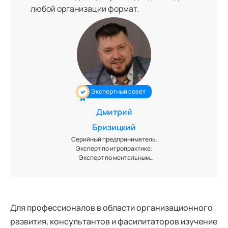
любой организации формат.
Экспертный совет
Дмитрий
Бризицкий
Серийный предприниматель.
Эксперт по игропрактике.
Эксперт по ментальным
практикам. Автор методов
предпринимательского
мышления. Модератор.
Фасилитатор. Медиатор.
Заведующий кафедрой
Для профессионалов в области организационного
"Игропрактика" и член Высшего
развития, консультантов и фасилитаторов изучение
экспертного совета кафедры