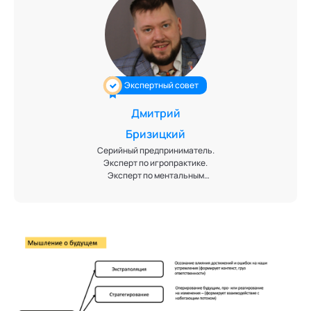
Экспертный совет
Дмитрий
Бризицкий
Серийный предприниматель.
Эксперт по игропрактике.
Эксперт по ментальным
практикам. Автор методов
предпринимательского
мышления. Модератор.
Фасилитатор. Медиатор.
Заведующий кафедрой
"Игропрактика" и член Высшего
экспертного совета кафедры
"Ментальные практики"
Академии социальных
технологий. Автор