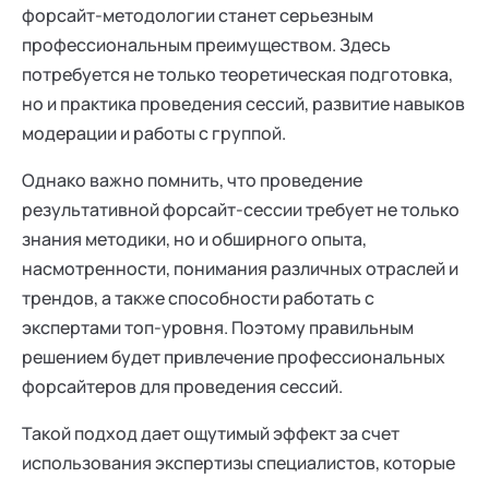
"Ментальные практики"
форсайт-методологии станет серьезным
Академии социальных
профессиональным преимуществом. Здесь
технологий. Автор
"Путеводителя по территории
потребуется не только теоретическая подготовка,
смыслов", Автор "Азбуки
но и практика проведения сессий, развитие навыков
разговоров о важном для
взрослых".
модерации и работы с группой.
Однако важно помнить, что проведение
результативной форсайт-сессии требует не только
знания методики, но и обширного опыта,
насмотренности, понимания различных отраслей и
трендов, а также способности работать с
экспертами топ-уровня. Поэтому правильным
решением будет привлечение профессиональных
форсайтеров для проведения сессий.
Такой подход дает ощутимый эффект за счет
использования экспертизы специалистов, которые