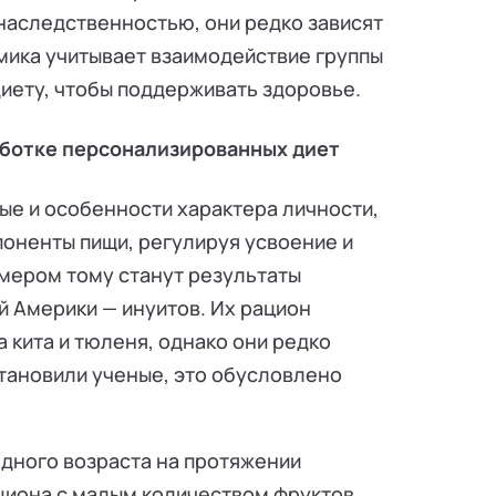
 наследственностью, они редко зависят
мика учитывает взаимодействие группы
диету, чтобы поддерживать здоровье.
аботке персонализированных диет
ые и особенности характера личности,
поненты пищи, регулируя усвоение и
мером тому станут результаты
 Америки — инуитов. Их рацион
 кита и тюленя, однако они редко
тановили ученые, это обусловлено
одного возраста на протяжении
иона с малым количеством фруктов,