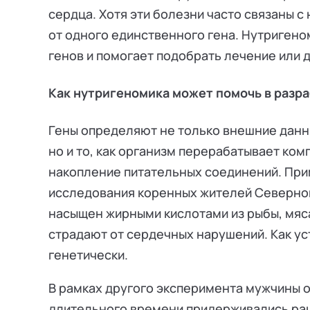
сердца. Хотя эти болезни часто связаны с
от одного единственного гена. Нутригено
генов и помогает подобрать лечение или 
Как нутригеномика может помочь в разр
Гены определяют не только внешние данн
но и то, как организм перерабатывает ком
накопление питательных соединений. При
исследования коренных жителей Северной
насыщен жирными кислотами из рыбы, мяса
страдают от сердечных нарушений. Как ус
генетически.
В рамках другого эксперимента мужчины 
длительного времени придерживались рац