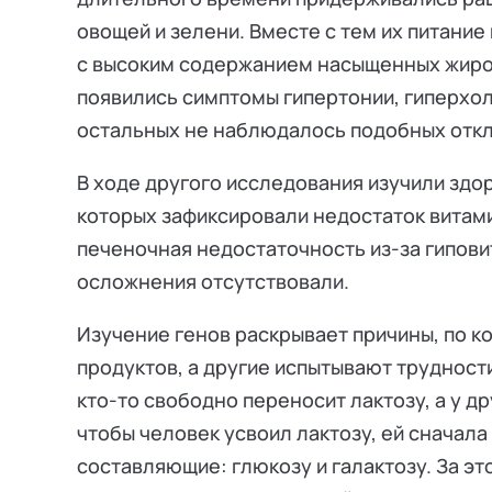
овощей и зелени. Вместе с тем их питани
с высоким содержанием насыщенных жиров.
появились симптомы гипертонии, гиперхол
остальных не наблюдалось подобных откл
В ходе другого исследования изучили здо
которых зафиксировали недостаток витами
печеночная недостаточность из-за гиповит
осложнения отсутствовали.
Изучение генов раскрывает причины, по к
продуктов, а другие испытывают трудност
кто-то свободно переносит лактозу, а у др
чтобы человек усвоил лактозу, ей сначал
составляющие: глюкозу и галактозу. За э