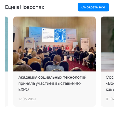
Еще в Новостях
Смотреть все
Академия социальных технологий
Состоял
приняла участие в выставке HR-
«Восста
EXPO
как отв
ситуаци
17.03.2023
01.07.202