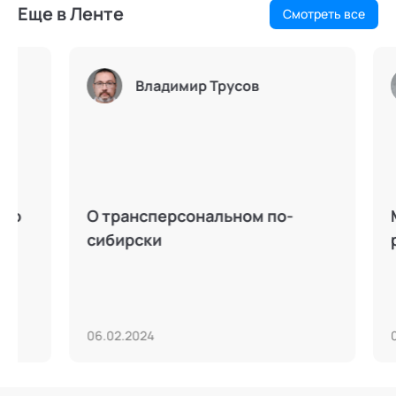
Еще в Ленте
Смотреть все
Владимир Трусов
О трансперсональном по-
Маскар
сибирски
ретро
06.02.2024
01.11.202