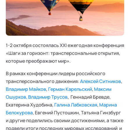
Ака
Профессионалам
Поддержка
Режим работы и тп
1-2 октября состоялась XXI ежегодная конференция
«Шаги за горизонт: трансперсональные открытия,
которые преображают мир».
В рамках конференции лидеры российского
трансперсонального движения:
Алексей Ситников
,
Владимир Майков
,
Герман Карельский
,
Максим
Ошурков,
Владимир Трусов
, Геннадий Бревде,
Екатерина Худобина,
Галина Лабковская
,
Марина
Белокурова
, Евгений Пустошкин, Татьяна Гинзбург
и другие поделились своими достижениями, а также
подвели итоги последних мировых исследований и