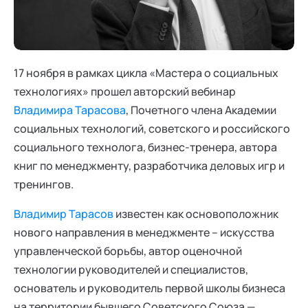
Ака
Профессионалам
Поддержка
Режим работы и тп
17 ноября в рамках цикла «Мастера о социальных
технологиях» прошел авторский вебинар
Владимира Тарасова
, Почетного члена Академии
социальных технологий, советского и российского
социального технолога, бизнес-тренера, автора
книг по менеджменту, разработчика деловых игр и
тренингов.
Владимир Тарасов
известен как основоположник
нового направления в менеджменте – искусства
управленческой борьбы, автор оценочной
технологии руководителей и специалистов,
основатель и руководитель первой школы бизнеса
на территории бывшего Советского Союза —