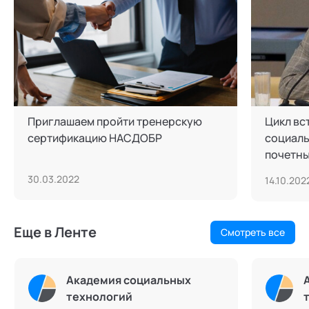
Приглашаем пройти тренерскую
Цикл вс
сертификацию НАСДОБР
социаль
почетны
Щедров
30.03.2022
14.10.202
Еще в Ленте
Смотреть все
Академия социальных
технологий