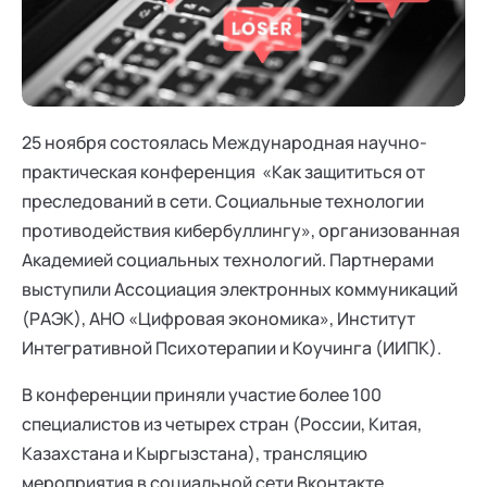
Ака
Профессионалам
Поддержка
Режим работы и тп
25 ноября состоялась Международная научно-
практическая конференция «Как защититься от
преследований в сети. Социальные технологии
противодействия кибербуллингу», организованная
Академией социальных технологий. Партнерами
выступили Ассоциация электронных коммуникаций
(РАЭК), АНО «Цифровая экономика», Институт
Интегративной Психотерапии и Коучинга (ИИПК).
В конференции приняли участие более 100
специалистов из четырех стран (России, Китая,
Казахстана и Кыргызстана), трансляцию
мероприятия в социальной сети Вконтакте