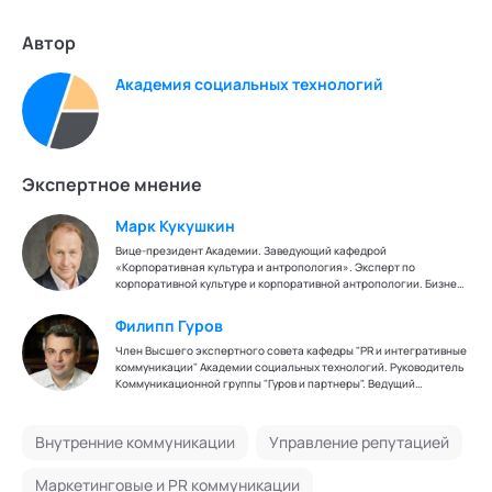
Автор
Академия социальных технологий
Экспертное мнение
Марк Кукушкин
Вице-президент Академии. Заведующий кафедрой
«Корпоративная культура и антропология». Эксперт по
корпоративной культуре и корпоративной антропологии. Бизнес-
тренер.
Филипп Гуров
Член Высшего экспертного совета кафедры "PR и интегративные
коммуникации" Академии социальных технологий. Руководитель
Коммуникационной группы "Гуров и партнеры". Ведущий
авторской программы "Гуров по пятницам" в эфире радиостанции
Mediametrics.
Внутренние коммуникации
Управление репутацией
Маркетинговые и PR коммуникации