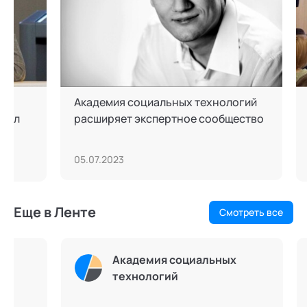
Академия социальных технологий
Академи
расширяет экспертное сообщество
приняла
EXPO
05.07.2023
17.03.202
Еще в Ленте
Смотреть все
Академия социальных
технологий