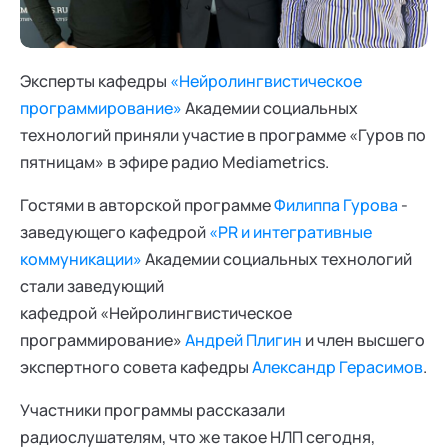
Ака
Профессионалам
Поддержка
Режим работы и тп
Эксперты кафедры
«Нейролингвистическое
программирование»
Академии социальных
технологий приняли участие в программе «Гуров по
пятницам» в эфире радио Mediametrics.
Гостями в авторской программе
Филиппа Гурова
-
заведующего кафедрой
«PR и интегративные
коммуникации»
Академии социальных технологий
стали заведующий
кафедрой «Нейролингвистическое
программирование»
Андрей Плигин
и член высшего
экспертного совета кафедры
Александр Герасимов
.
Участники программы рассказали
радиослушателям, что же такое НЛП сегодня,