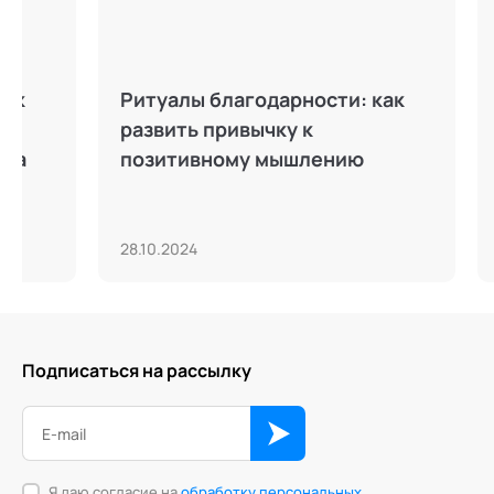
Ритуалы благодарности: как
Духовн
развить привычку к
духовн
позитивному мышлению
Передо
века
28.10.2024
08.10.20
Подписаться на рассылку
Я даю согласие на
обработку персональных