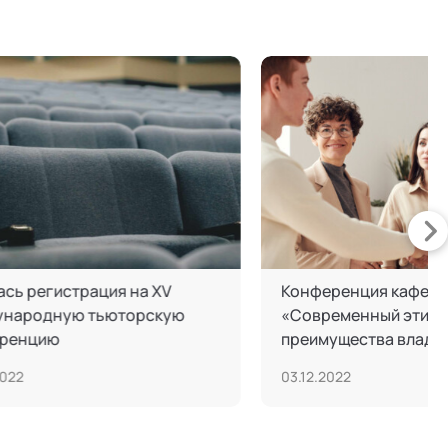
иация:
Авторский вебинар Леонида
Кроля продолжил цикл встреч
лись
«Мастера о социальных
технологиях»
28.10.2022
ии в
 и семейных