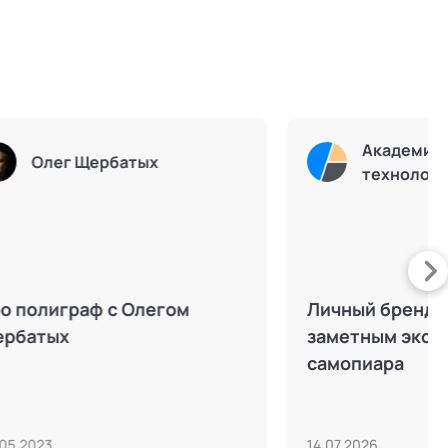
иальных
Академия социальных
технологий
тношений в
Осознанное общение в паре:
ности к
инструменты для укрепления
отношений
23.12.2025