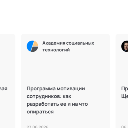
Академия социальных
Академия соц
технологий
технологий
й бренд: как стать
Этапы развития о
ным экспертом без
паре – от влюблен
пиара
полному доверию
026
15.03.2024