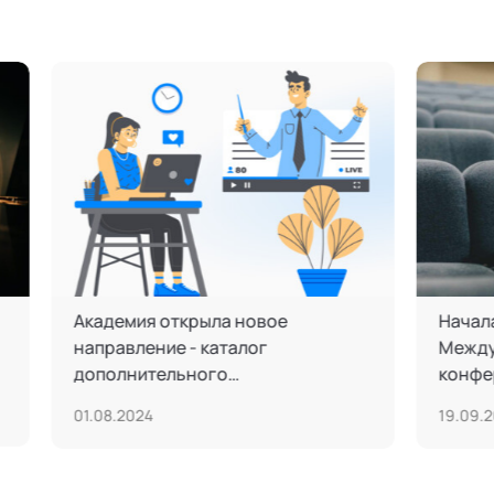
енция кафедры
На конференции “Мед
менный этикет» раскрыла
технологии диалога и
щества владения нормами
примирения” обсужда
а для жизни и бизнеса
вопросы применения
22
25.05.2023
инструментов медиац
образовании, бизнесе
отношениях