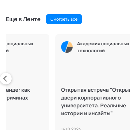
Еще в Ленте
Смотреть все
Олег Щербатых
Про полиграф с Олегом
Личны
Щербатых
замет
само
06.05.2023
14.07.2