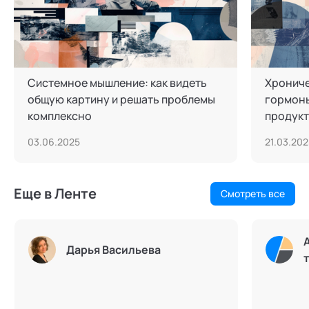
Системное мышление: как видеть
Хрониче
общую картину и решать проблемы
гормоны
комплексно
продукт
03.06.2025
21.03.202
Еще в Ленте
Смотреть все
Дарья Васильева