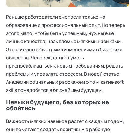
Ака
Профессионалам
Поддержка
Режим работы и тп
Раньше работодатели смотрели только на
образование и профессиональный опыт. Но теперь
этого мало. Чтобы быть успешным, нужны еще
личные качества, называемые мягкими навыками.
Это связано с быстрыми изменениями в бизнесе и
обществе. Человек должен уметь
приспосабливаться к новым требованиям, решать
проблемы и управлять стрессом. В новой статье
Академии социальных расскажем о том, какие soft
skills понадобятся в ближайшем будущем.
Навыки будущего, без которых не
обойтись
Важность мягких навыков растет c каждым годом,
они помогают создать позитивную рабочую