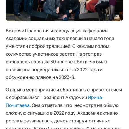
Ака
Профессионалам
Поддержка
Режим работы и тп
Встречи Правления и заведующих кафедрами
Академии социальных технологий в начале года
уже стали доброй традицией. С каждым годом
количество участников растет. На этот раз
собралось порядка 30 человек. Встреча была
посвящена подведению итогов 2022 года и
обсуждению планов на 2023-й.
Открыла мероприятие и обратилась с приветствием
к собравшимся Президент Академии
Ирина
Почитаева
. Она отметила, что, несмотря на общую
сложную ситуацию в 2022 году, Академия активно
росла и развивалась, демонстрируя отличные
результаты. Всего было проведено 71 мероприятие,