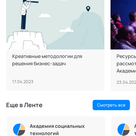
Креативные методологии для
Ресурсы
решения бизнес-задач
рассмот
Академи
17.04.2023
23.04.20
Еще в Ленте
Смотреть все
Академия социальных
технологий