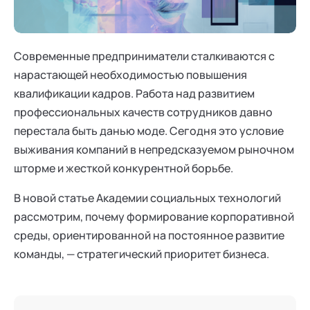
Ака
Профессионалам
Поддержка
Режим работы и тп
Современные предприниматели сталкиваются с
нарастающей необходимостью повышения
квалификации кадров. Работа над развитием
профессиональных качеств сотрудников давно
перестала быть данью моде. Сегодня это условие
выживания компаний в непредсказуемом рыночном
шторме и жесткой конкурентной борьбе.
В новой статье Академии социальных технологий
рассмотрим, почему формирование корпоративной
среды, ориентированной на постоянное развитие
команды, — стратегический приоритет бизнеса.