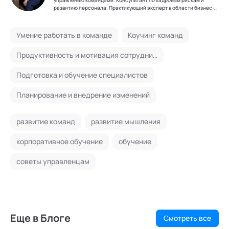
развитию персонала. Практикующий эксперт в области бизнес-
психологии, психодиагностики, профайлинга, поведенческого
анализа, оценки персонала и управления кадровыми рисками.
Эксперт кафедры "Персонология и поведенческий анализ"
Умение работать в команде
Коучинг команд
Академии социальных технологий. Специализируюсь на
создании устойчивых команд, удержании ключевых сотрудников
и обеспечении кадровой безопасности бизнеса. Ваш партнер в
Продуктивность и мотивация сотрудников
решении сложных HR-задач.
Подготовка и обучение специалистов
Планирование и внедрение изменений
развитие команд
развитие мышления
корпоративное обучение
обучение
советы управленцам
Еще в Блоге
Смотреть все