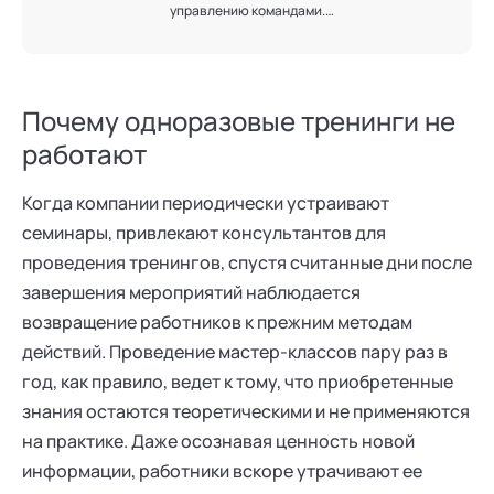
управлению командами.
Консультант по кадровым
рискам и развитию персонала.
Практикующий эксперт в
области бизнес-психологии,
психодиагностики,
Почему одноразовые тренинги не
профайлинга, поведенческого
работают
анализа, оценки персонала и
управления кадровыми
рисками. Эксперт кафедры
Когда компании периодически устраивают
"Персонология и
поведенческий анализ"
семинары, привлекают консультантов для
Академии социальных
проведения тренингов, спустя считанные дни после
технологий. Специализируюсь
на создании устойчивых
завершения мероприятий наблюдается
команд, удержании ключевых
возвращение работников к прежним методам
сотрудников и обеспечении
кадровой безопасности
действий. Проведение мастер-классов пару раз в
бизнеса. Ваш партнер в
год, как правило, ведет к тому, что приобретенные
решении сложных HR-задач.
знания остаются теоретическими и не применяются
на практике. Даже осознавая ценность новой
информации, работники вскоре утрачивают ее