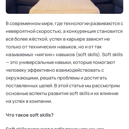
Ака
Профессионалам
Поддержка
Режим работы и тп
В современном мире, где технологии развиваются с
невероятной скоростью, а конкуренция становится
всё более жёсткой, успех в карьере зависит не
только от технических навыков, но и от так
называемых «мягких» навыков (soft skills). Soft skills
— это универсальные навыки, которые помогают
человеку эффективно взаимодействовать с
окружающими, решать проблемы и достигать
поставленных целей. В этой статье мы рассмотрим
основные аспекты развития soft skills и их влияние
на успех в компании.
Что такое soft skills?
Soft skills включают в себя такие навыки, как