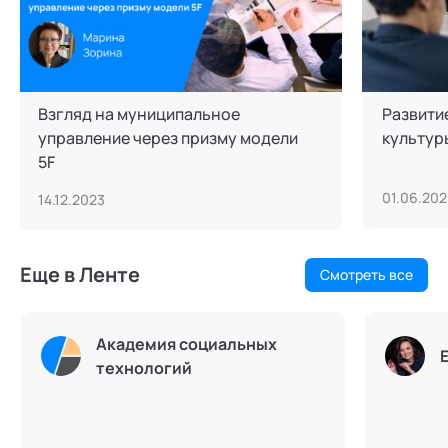
Взгляд на муниципальное
Развити
управление через призму модели
культур
5F
01.06.20
14.12.2023
Еще в Ленте
Смотреть все
Академия социальных
технологий