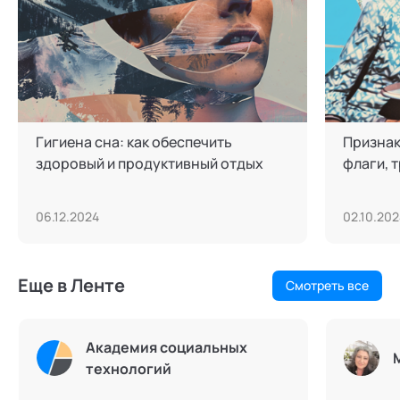
Гигиена сна: как обеспечить
Признак
здоровый и продуктивный отдых
флаги, 
06.12.2024
02.10.202
Еще в Ленте
Смотреть все
Академия социальных
технологий