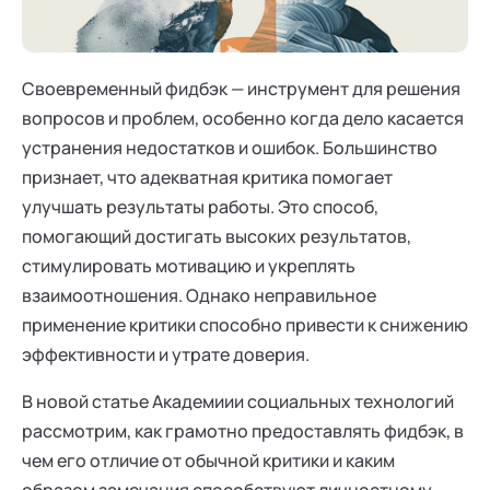
Ака
Профессионалам
Поддержка
Режим работы и тп
Своевременный фидбэк — инструмент для решения
вопросов и проблем, особенно когда дело касается
устранения недостатков и ошибок. Большинство
признает, что адекватная критика помогает
улучшать результаты работы. Это способ,
помогающий достигать высоких результатов,
стимулировать мотивацию и укреплять
взаимоотношения. Однако неправильное
применение критики способно привести к снижению
эффективности и утрате доверия.
В новой статье Академиии социальных технологий
рассмотрим, как грамотно предоставлять фидбэк, в
чем его отличие от обычной критики и каким