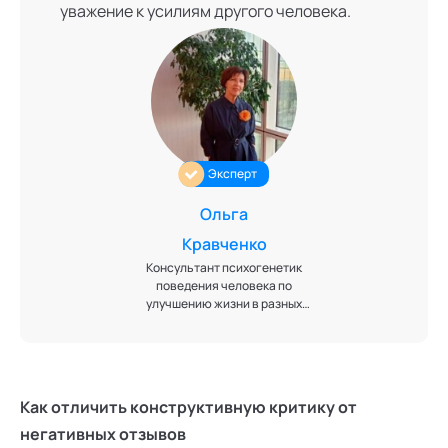
уважение к усилиям другого человека.
Эксперт
Ольга
Кравченко
Консультант психогенетик
поведения человека по
улучшению жизни в разных
сферах: личное счастье и
счастливая семья, здоровье,
бизнес (ИДЕАЛ-метод Тойча)
Тьютор - консультант по
сопровождению пары
Как отличить конструктивную критику от
"родитель - подросток" в
выборе творческого
негативных отзывов
направления