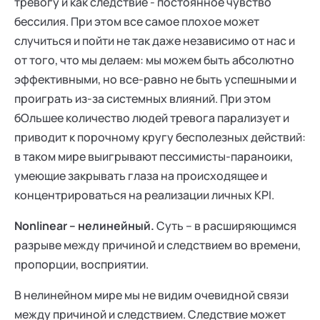
тревогу и как следствие - постоянное чувство
бессилия. При этом все самое плохое может
случиться и пойти не так даже независимо от нас и
от того, что мы делаем: мы можем быть абсолютно
эффективными, но все-равно не быть успешными и
проиграть из-за системных влияний. При этом
бОльшее количество людей тревога парализует и
приводит к порочному кругу бесполезных действий:
в таком мире выигрывают пессимисты-параноики,
умеющие закрывать глаза на происходящее и
концентрироваться на реализации личных KPI.
Nonlinear – нелинейный.
Суть – в расширяющимся
разрыве между причиной и следствием во времени,
пропорции, восприятии.
В нелинейном мире мы не видим очевидной связи
между причиной и следствием. Следствие может