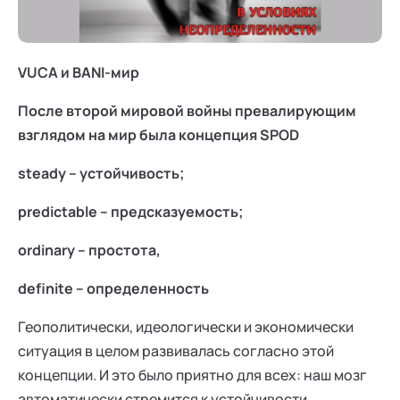
Ака
Профессионалам
Поддержка
Режим работы и тп
VUCA и BANI-мир
После второй мировой войны превалирующим
взглядом на мир была концепция SPOD
steady – устойчивость;
predictable – предсказуемость;
ordinary – простота,
definite – определенность
Геополитически, идеологически и экономически
ситуация в целом развивалась согласно этой
концепции. И это было приятно для всех: наш мозг
автоматически стремится к устойчивости,