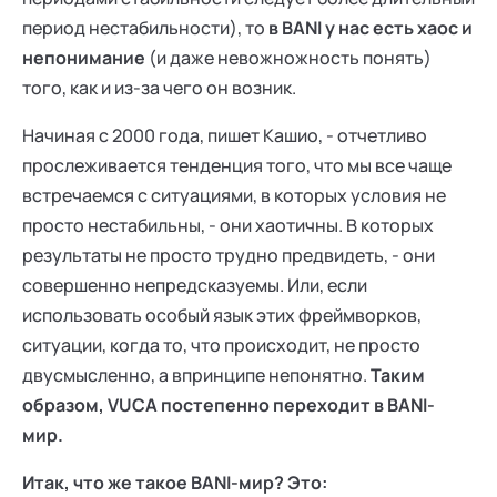
период нестабильности), то
в BANI у нас есть хаос и
непонимание
(и даже невожножность понять)
того, как и из-за чего он возник.
Начиная с 2000 года, пишет Кашио, - отчетливо
прослеживается тенденция того, что мы все чаще
встречаемся с ситуациями, в которых условия не
просто нестабильны, - они хаотичны. В которых
результаты не просто трудно предвидеть, - они
совершенно непредсказуемы. Или, если
использовать особый язык этих фреймворков,
ситуации, когда то, что происходит, не просто
двусмысленно, а впринципе непонятно.
Таким
образом, VUCA постепенно переходит в BANI-
мир.
Итак, что же такое BANI-мир? Это: