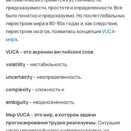
предсказуемости, простоте и определенности. Все
было понятно и предсказуемо. Но после глобальных
перестроек мира в 80-90х годах и, как следствие,
перестроек мозгов, появилась концепция
VUCA-
мира
.
VUCA – это акроним английских слов
volatility
– нестабильность,
uncertainty
– неопределенность,
complexity
– сложность и
ambiguity
– неоднозначность.
Мир VUCA – это мир, в котором задачи
прогнозирования трудно реализуемы.
Cитуация
часто меняется быстро и непредсказуемо, на