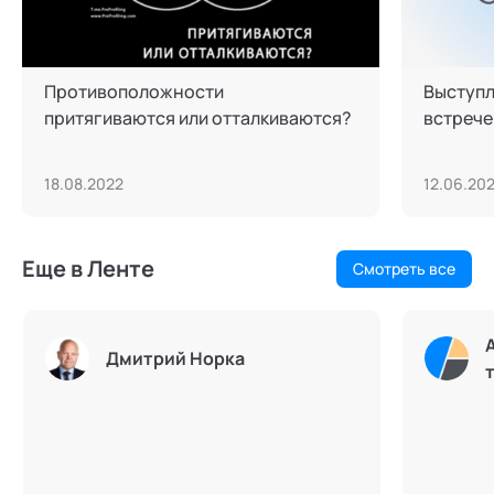
Противоположности
Выступл
притягиваются или отталкиваются?
встрече
18.08.2022
12.06.20
Еще в Ленте
Смотреть все
Дмитрий Норка