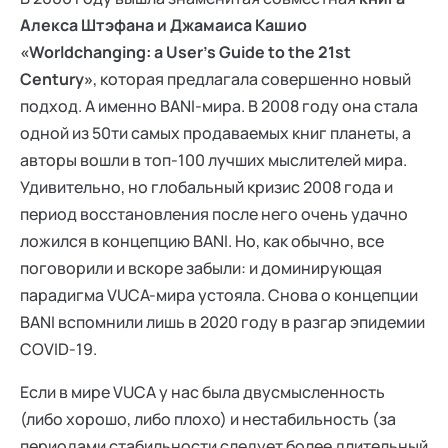
Алекса Штэфана и Джамаиса Кашио
«Worldchanging: a User's Guide to the 21st
Century»
, которая предлагала совершенно новый
подход. А именно BANI-мира. В 2008 году она стала
одной из 50ти самых продаваемых книг планеты, а
авторы вошли в топ-100 лучших мыслителей мира.
Удивительно, но глобальный кризис 2008 года и
период восстановления после него очень удачно
ложился в концепцию BANI. Но, как обычно, все
поговорили и вскоре забыли: и доминирующая
парадигма VUCA-мира устояла. Снова о концепции
BANI вспомнили лишь в 2020 году в разгар эпидемии
COVID-19.
Если в мире VUCA у нас была двусмысленность
(либо хорошо, либо плохо) и нестабильность (за
периодами стабильности следует более длительный