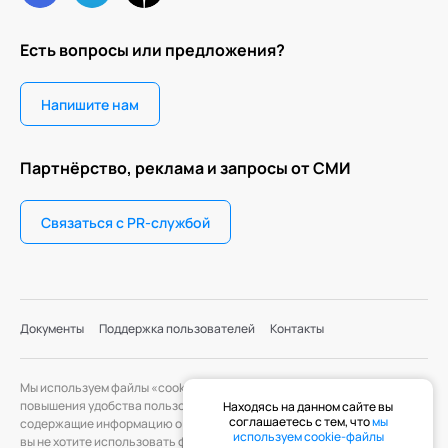
Есть вопросы или предложения?
Напишите нам
Партнёрство, реклама и запросы от СМИ
Связаться с PR-службой
Документы
Поддержка пользователей
Контакты
Мы используем файлы «cookie» с целью персонализации сервисов и
повышения удобства пользования веб-сайтом. «Cookie» — файлы,
Находясь на данном сайте вы
соглашаетесь с тем, что
мы
содержащие информацию о предыдущих посещениях веб-сайта. Если
используем cookie-файлы
вы не хотите использовать файлы «cookie», измените настройки