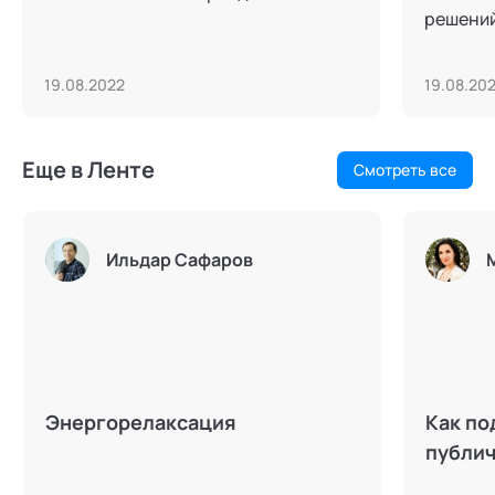
решений
19.08.2022
19.08.20
Еще в Ленте
Смотреть все
Ильдар Сафаров
Энергорелаксация
Как по
публи