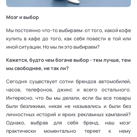
Ака
Профессионалам
Поддержка
Режим работы и тп
Мозг и выбор
Мы постоянно что-то выбираем: от того, какой кофе
купить в кафе до того, как себя повести в той или
иной ситуации. Но мы ли это выбираем?
Кажется, будто чем богаче выбор - тем лучше, тем
мы свободнее, не так ли?
Сегодня существует сотни брендов автомобилей,
часов, телефонов, джинс и всего остального.
Интересно, что бы мы делали, если бы все товары
были безликими, никак не назывались и были без
личностных историй и ярких рекламных кампаний?
Однако, выбрав для себя бренд, наш мозг
практически моментально теряет к нему