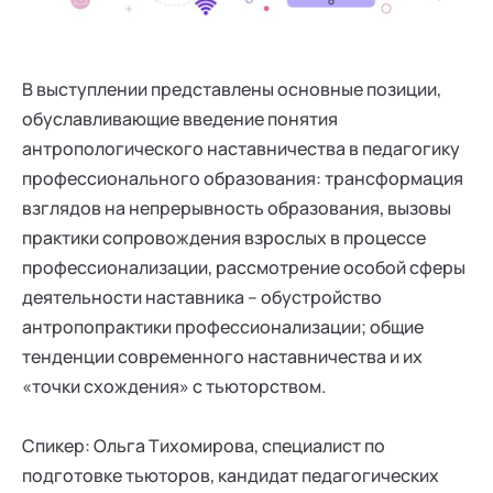
Ака
Профессионалам
Поддержка
Режим работы и тп
В выступлении представлены основные позиции,
обуславливающие введение понятия
антропологического наставничества в педагогику
профессионального образования: трансформация
взглядов на непрерывность образования, вызовы
практики сопровождения взрослых в процессе
профессионализации, рассмотрение особой сферы
деятельности наставника – обустройство
антропопрактики профессионализации; общие
тенденции современного наставничества и их
«точки схождения» с тьюторством.
Спикер: Ольга Тихомирова, специалист по
подготовке тьюторов, кандидат педагогических