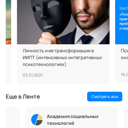
Личность и ее трансформация в
Психоло
ИИПТ (интенсивных интегративных
онлайн:
психотехнологиях)
16.06.20
03.01.2021
Еще в Ленте
Смотреть все
Академия социальных
технологий