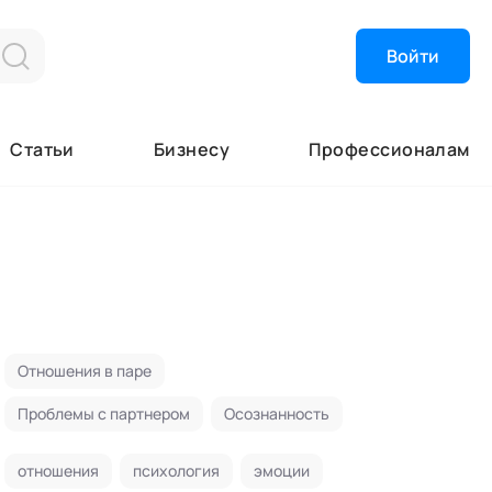
Войти
Найти эксперта
Об Академии
Высший экспер
Об Академии
Почетные эксп
Кафедры
Статьи
Бизнесу
Профессионалам
Эксперты
Лаборатории
Экспертные ор
Почетные эксп
Специалисты
Ученый совет
Академия в СМ
Академия помо
ля
Отношения в паре
Проблемы с партнером
Осознанность
отношения
психология
эмоции