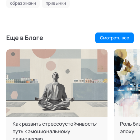
образ жизни
привычки
Еще в Блоге
Смотреть все
Как развить стрессоустойчивость:
Роль би
путь к эмоциональному
эпоху
равновесию