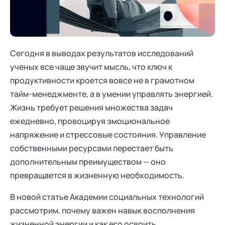
Ака
Профессионалам
Поддержка
Режим работы и тп
Сегодня в выводах результатов исследований
ученых все чаще звучит мысль, что ключ к
продуктивности кроется вовсе не в грамотном
тайм-менеджменте, а в умении управлять энергией.
Жизнь требует решения множества задач
ежедневно, провоцируя эмоциональное
напряжение и стрессовые состояния. Управление
собственными ресурсами перестает быть
дополнительным преимуществом — оно
превращается в жизненную необходимость.
В новой статье Академии социальных технологий
рассмотрим, почему важен навык восполнения
жизненной энергии и как его освоить.