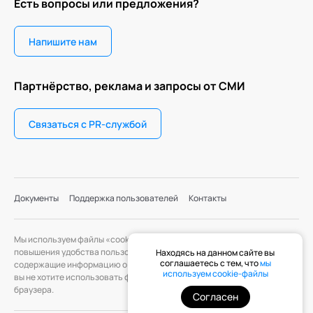
Есть вопросы или предложения?
Напишите нам
Партнёрство, реклама и запросы от СМИ
Связаться с PR-службой
Документы
Поддержка пользователей
Контакты
Мы используем файлы «cookie» с целью персонализации сервисов и
повышения удобства пользования веб-сайтом. «Cookie» — файлы,
Находясь на данном сайте вы
соглашаетесь с тем, что
мы
содержащие информацию о предыдущих посещениях веб-сайта. Если
используем cookie-файлы
вы не хотите использовать файлы «cookie», измените настройки
браузера.
Согласен