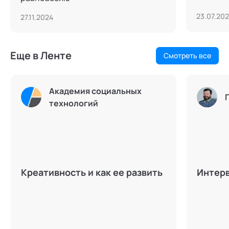
23.07.20
27.11.2024
Еще в Ленте
Смотреть все
Академия социальных
технологий
Креативность и как ее развить
Интерв