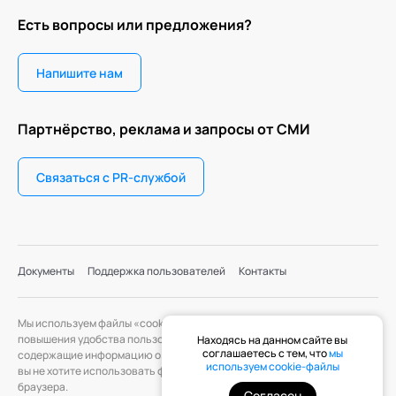
Есть вопросы или предложения?
Напишите нам
Партнёрство, реклама и запросы от СМИ
Связаться с PR-службой
Документы
Поддержка пользователей
Контакты
Мы используем файлы «cookie» с целью персонализации сервисов и
повышения удобства пользования веб-сайтом. «Cookie» — файлы,
Находясь на данном сайте вы
соглашаетесь с тем, что
мы
содержащие информацию о предыдущих посещениях веб-сайта. Если
используем cookie-файлы
вы не хотите использовать файлы «cookie», измените настройки
браузера.
Согласен