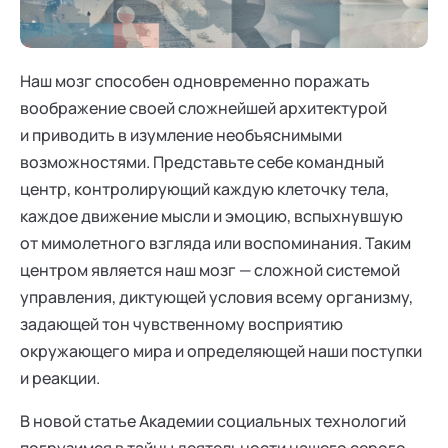
Ака
Профессионалам
Поддержка
Режим работы и тп
Наш мозг способен одновременно поражать
воображение своей сложнейшей архитектурой
и приводить в изумление необъяснимыми
возможностями. Представьте себе командный
центр, контролирующий каждую клеточку тела,
каждое движение мысли и эмоцию, вспыхнувшую
от мимолетного взгляда или воспоминания. Таким
центром является наш мозг — сложной системой
управления, диктующей условия всему организму,
задающей тон чувственному восприятию
окружающего мира и определяющей наши поступки
и реакции.
В новой статье Академии социальных технологий