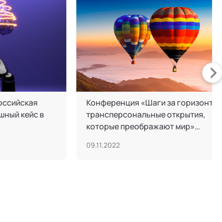
дная научно-
Практики управленческого
 конференция
образования для решения
в открытом
реальных задач бизнеса
ном пространстве»
19.05.2025
бным событием в
вания