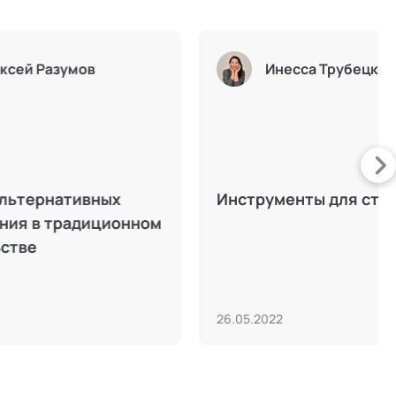
Академия социаль
сей Ситников
технологий
"фабрик мысли" в
VI конференция «Кома
-ориентированном
управление в XXI веке»
и социально-
взгляд в будущее сквоз
скими
призму традиций
иями
22.12.2025