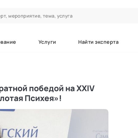
ование
Услуги
Найти эксперта
ероприятиях и экспертном сообществе АСТ
чивания
а которые вы зачисляетесь/уже зачислены в качестве слушате
ратной победой на XXIV
лотая Психея»!
е