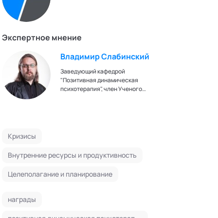
Экспертное мнение
Владимир Слабинский
Заведующий кафедрой
"Позитивная динамическая
психотерапия", член Ученого
совета Академии социальных
технологий. Автор метода
позитивной динамической
психотерапии. Кандидат
медицинских наук. Ректор,
Кризисы
заведующий кафедрой
"Психотерапии, клинической
Внутренние ресурсы и продуктивность
психологии и сексологии" АНО
ДПО "Петербургская школа
Целеполагание и планирование
психотерапии и психологии
отношений". Сертифицированный
психотерапевт Eвропейской
награды
Aссоциации Психотерапевтов.
Вице-президент Национального