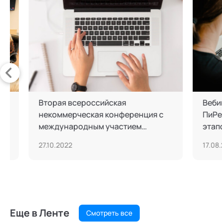
кая
Конференция «Шаги за горизонт:
ейс в
трансперсональные открытия,
которые преображают мир»
объединила лидеров
09.11.2022
трансперсонального движения
Еще в Ленте
Смотреть все