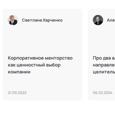
Академия социальных
Алек
технологий
Техники конфликтологии для
Институт 
HR: уроки урегулирования
проектно
конфликтов в рабочей среде
управлени
политиче
инвестиц
31.01.2024
16.08.2022