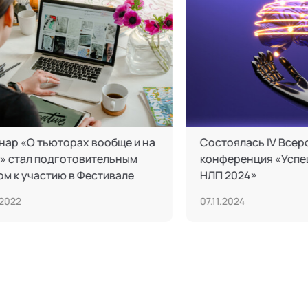
Неделя фасилитации 2024 «Сила
XV Междунаро
разнообразия»
практическая
«Тьюторство 
образователь
02.10.2024
28.10.2022
стала масшта
сфере образо