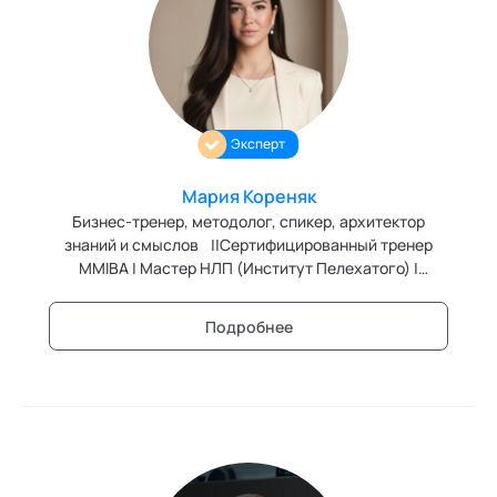
Трансперсональная психология
Тьюторство
Фасилитация и модерация
Эксперт
Христианский коучинг
Мария Кореняк
Цифровой профайлинг
Бизнес-тренер, методолог, спикер, архитектор
знаний и смыслов ||Сертифицированный тренер
MMIBA | Мастер НЛП (Институт Пелехатого) |
Повышение квалификации МГИМО | Член
Ассоциации спикеров СНГ
Подробнее