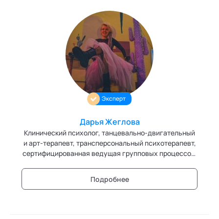
Эксперт
Дарья Жеглова
Клинический психолог, танцевально-двигательный
и арт-терапевт, трансперсональный психотерапевт,
сертифицированная ведущая групповых процессов.
Преподаватель аутентичного движения и
контактной импровизации. Создатель и ведущая
Подробнее
авторских ретритов, участница и организатор
фестивалей, перформер.