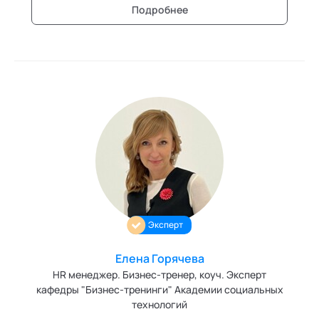
создании учебно-методических материалов и
Подробнее
внедрении инноваций в обучение, включая
использование нейросетей и новых форматов, таких
как микроленинг. Моя цель — делать обучение
эффективным, увлекательным и полезным для
бизнеса.
Эксперт
Елена Горячева
HR менеджер. Бизнес-тренер, коуч. Эксперт
кафедры "Бизнес-тренинги" Академии социальных
технологий