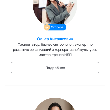
Персонология и поведенческий анализ
Позитивная динамическая психотерапия
Эксперт
Психодрама
Сексология
Ольга Анташкевич
Фасилитатор, бизнес-антрополог, эксперт по
Системные продажи
развитию организаций и корпоративной культуры,
мастер-тренер НЛП
Современный гипноз
Подробнее
Современный этикет
Сторителлинг
Телесные психотехники
Технологии командного менеджмента
Технологии стратегического управления