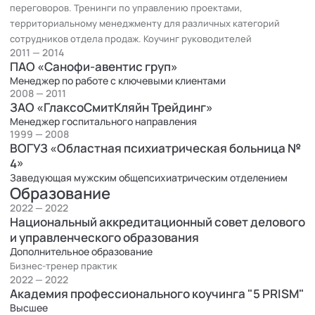
переговоров. Тренинги по управлению проектами,
управлению проектами, территориальному менеджменту для
территориальному менеджменту для различных категорий
различных категорий сотрудников отдела продаж. Коучинг
сотрудников отдела продаж. Коучинг руководителей
руководителей.
2011 — 2014
ФОРМАТЫ РАБОТЫ:
ПАО «Санофи-авентис груп»
- Разработка и передача обучающих программ;
Менеджер по работе с ключевыми клиентами
- Бизнес-тренинги;
2008 — 2011
ЗАО «ГлаксоСмитКляйн Трейдинг»
- Оценка и развитие персонала;
Менеджер госпитального направления
- Индивидуальный коучинг, психотерапия для бизнеса.
1999 — 2008
В коучинге и индивидуальном консультировании использует
ВОГУЗ «Областная психиатрическая больница №
системно-стратегический подход - современный метод,
4»
быстро продвигающий клиента к решению сложных задач.
Заведующая мужским общепсихиатрическим отделением
Образование
2022 — 2022
Национальный аккредитационный совет делового
и управленческого образования
Дополнительное образование
Бизнес-тренер практик
2022 — 2022
Академия профессионального коучинга "5 PRISM"
Высшее