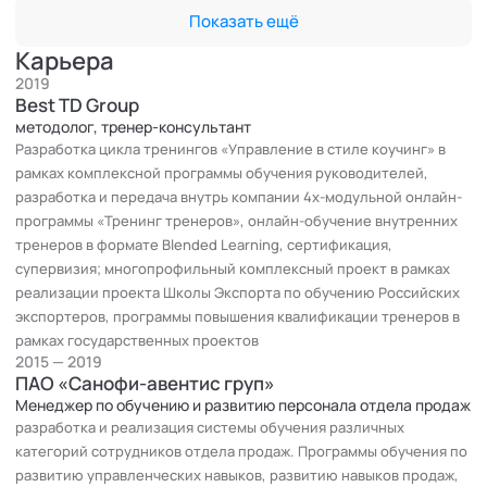
руководителей
Показать ещё
2021:
Билайн Казахстан, разработка и передача внутрь компании
Карьера
4х-модульной онлайн-программы «Тренинг тренеров»,
2019
онлайн-обучение внутренних тренеров в формате Blended
Best TD Group
Learning, сертификация, супервизия
методолог, тренер-консультант
Разработка цикла тренингов «Управление в стиле коучинг» в
ПАО «Группа Черкизово», «Тренинг тренеров», 3х-модульная
рамках комплексной программы обучения руководителей,
онлайн-программа обучения внутренних тренеров, мастеров
разработка и передача внутрь компании 4х-модульной онлайн-
производственного обучения в формате Blended Learning
программы «Тренинг тренеров», онлайн-обучение внутренних
2019 - по настоящее время:
тренеров в формате Blended Learning, сертификация,
Школа Экспорта (РЭЦ), НОЧУ ВО «Синергия» -
супервизия; многопрофильный комплексный проект в рамках
многопрофильный комплексный проект в рамках реализации
реализации проекта Школы Экспорта по обучению Российских
проекта Школы Экспорта по обучению Российских
экспортеров, программы повышения квалификации тренеров в
экспортеров, программы повышения квалификации тренеров
рамках государственных проектов
в рамках государственных проектов
2015 — 2019
2015-2018:
ПАО «Санофи-авентис груп»
Санофи - разработка и реализация системы обучения
Менеджер по обучению и развитию персонала отдела продаж
различных категорий сотрудников отдела продаж.
разработка и реализация системы обучения различных
Программы обучения по развитию управленческих навыков,
категорий сотрудников отдела продаж. Программы обучения по
развитию управленческих навыков, развитию навыков продаж,
развитию навыков продаж, переговоров. Тренинги по