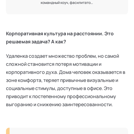
командный коуч, фасилитатор,
20+ лет в HR, Руководитель
направления по качеству
бизнес-коммуникаций
Комитета МТПП Приглашенный
преподаватель ВШМ СПбГУ
Корпоративная культура на расстоянии. Это
Член экспертного совета по
профессиональному развитию
решаемая задача? А как?
ФНС России Член совета
Ассоциации корпоративных
Удаленка создает множество проблем, но самой
психологов Руководитель
департамента развития
сложной становится потеря мотивации и
Межрегиональной ассоциации
корпоративного духа. Дома человек оказывается в
женского бизнеса
зоне комфорта, теряет привычные визуальные и
социальные стимулы, доступные в офисе. Это
приводит к постепенному профессиональному
выгоранию и снижению заинтересованности.