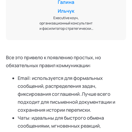
Галина
Ильчук
Executive коуч,
организационный консультант
и фасилитатор стратегических
сессий. Работаю с
руководителями и
управленческими командами в
период роста, трансформаций
и кризисов. Специализируюсь
Все это привело к появлению простых, но
на укреплении лидерской
обязательных правил коммуникации:
позиции, развитии
управленческой зрелости и
повышении эффективности
Email: используется для формальных
командного взаимодействия.
сообщений, распределения задач,
Соединяю коучинговые
технологии с глубинным
фиксирования соглашений. Лучше всего
психологическим и системным
подходит для письменной документации и
анализом организации.
сохранения истории переписки.
Чаты: идеальны для быстрого обмена
сообщениями, мгновенных реакций,