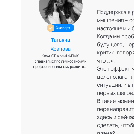
Поддержка в 
мышления – с
настоящем и 
Эксперт
Когда мы про
Татьяна
будущего, не
Храпова
критик, говор
Коуч ICF, член НФПМК,
что …».
специалист по личностному и
профессиональному развитию,
Этот эффект м
модератор групп
целеполагания
ситуации, и в
первых шагов,
В такие момен
перенаправит
здесь и сейчас
сделать, что
плана?».