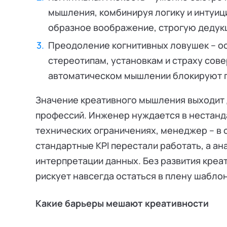
мышления, комбинируя логику и интуиц
образное воображение, строгую дедук
Преодоление когнитивных ловушек – о
стереотипам, установкам и страху сове
автоматическом мышлении блокируют г
Значение креативного мышления выходит 
профессий. Инженер нуждается в нестанд
технических ограничениях, менеджер – в 
стандартные KPI перестали работать, а ан
интерпретации данных. Без развития кре
рискует навсегда остаться в плену шабло
Какие барьеры мешают креативности