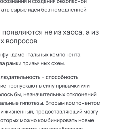
 осознания и создания безопасной
гать сырые идеи без немедленной
появляются не из хаоса, а из
х вопросов
и фундаментальных компонента,
за рамки привычных схем.
блюдательность – способность
ие пропускают в силу привычки или
залось бы, незначительных отклонений
нальные гипотезы. Вторым компонентом
к и жизненный, предоставляющий мозгу
 которых можно комбинировать новые
щается в хаотичное перебирание