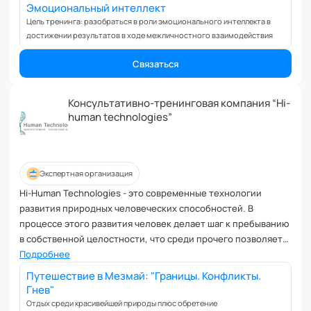
Коучинг команд
Эмоциональный интеллект
Коучинг руководителей
Цель тренинга: разобраться в роли эмоционального интеллекта в
достижении результатов в ходе межличностного взаимодействия
Кризисы
Маркетинговые и PR коммуникации
Связаться
Международные коммуникации
Межличностные конфликты
Консультативно-тренинговая компания “Hi-
Наставничество
human technologies”
Невроз
Обучение и образовательные программы
Ораторское искусство
Экспертная организация
Организация и проведение переговоров
Hi-Human Technologies - это современные технологии
Оргконсультирование
развития природных человеческих способностей. В
Осознанность
процессе этого развития человек делает шаг к пребыванию
в собственной целостности, что среди прочего позволяет
Отношения в паре
ему открыть новые способы своей реализации. Это
Подробнее
Отношения с родителями
сочетание западной и восточной концепций развития.
Путешествие в Мезмай: "Границы. Конфликты.
Персональный коучинг
Данный проект включает в себя достижения современной
Гнев"
Пищевое поведение
науки, новые концепции психологического и физического
Отдых среди красивейшей природы плюс обретение