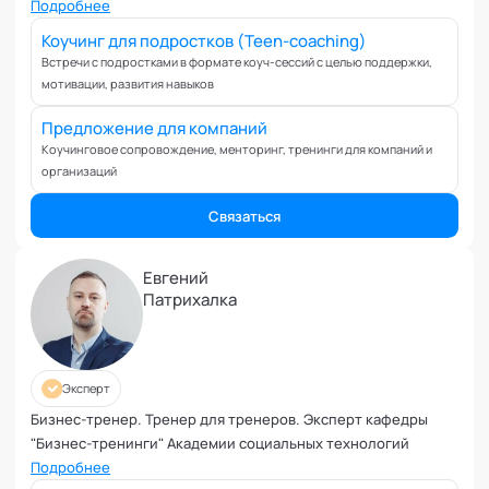
Вовлеченность сотрудников
Подробнее
Возрастные кризисы
Коучинг для подростков (Teen-coaching)
Воспитание
Встречи с подростками в формате коуч-сессий с целью поддержки,
мотивации, развития навыков
Депрессия
Долголетие и качество жизни
Предложение для компаний
Дыхательные практики
Коучинговое сопровождение, менторинг, тренинги для компаний и
организаций
Зависимости
Защита от манипуляций
Связаться
Иммунитет
Карьерная стратегия
Евгений
Клиентский менеджмент
Патрихалка
Когнитивные способности
Командное лидерство
Коммуникационная стратегия
Эксперт
Коммуникация в команде
Бизнес-тренер. Тренер для тренеров. Эксперт кафедры
Корпоративная антропология
"Бизнес-тренинги" Академии социальных технологий
Корпоративная культура и этика
Подробнее