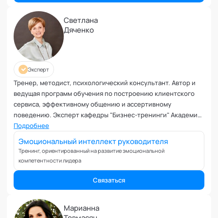
Управление репутацией
Фасилитация
Светлана
Физические травмы и реабилитация
Дяченко
Фобии и страхи
Формирование команд
Целеполагание и планирование
Эксперт
Эмоциональные расстройства
Тренер, методист, психологический консультант. Автор и
Эмоциональный интеллект
ведущая программ обучения по построению клиентского
сервиса, эффективному общению и ассертивному
поведению. Эксперт кафедры "Бизнес-тренинги" Академии
социальных технологий
Подробнее
Эмоциональный интеллект руководителя
Тренинг, ориентированный на развитие эмоциональной
компетентности лидера
Связаться
Марианна
Товмасян