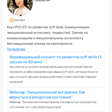
Эксперт
Коуч PCC ICF по развитию soft skills (коммуникации,
эмоциональный интеллект, лидерство) Тренер по
коммуникациям и эмоциональному интеллекту
Мотивационный спикер на мероприятия
Подробнее
Индивидуальный коучинг по развитию soft skills (4
сессии по 60 мин)
За 4 сессии со мной в течение месяца вы сможете качественно
прокачать в себе определенные навыки soft skills, которые помогут
вам улучшить процесс взаимодействия с клиентами/партнерами/
командой.
Вебинар "Эмоциональное выгорание. Как
вернуться в ресурсное состояние"
Вебинар "Эмоциональное выгорание. Как вернуться в ресурсное
состояние" на 1 ч для любой аудитории.