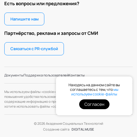
Есть вопросы или предложения?
Напишите нам
Партнёрство, реклама и запросы от СМИ
Связаться с PR-службой
Документы
Поддержка пользователей
Контакты
Находясь на данном сайте вы
соглашаетесь с тем, что
мы
Мы используем файлы «cookie» с целью персонализации сервисов и
используем cookie-файлы
повышения удобства пользования веб-сайтом. «Cookie» — файлы,
содержащие информацию о предыдущих посещениях веб-сайта. Если вы не
Согласен
хотите использовать файлы «cookie», измените настройки браузера.
© 2026 Академия Социальных Технологий
Создание сайта
DIGITAL MUSE