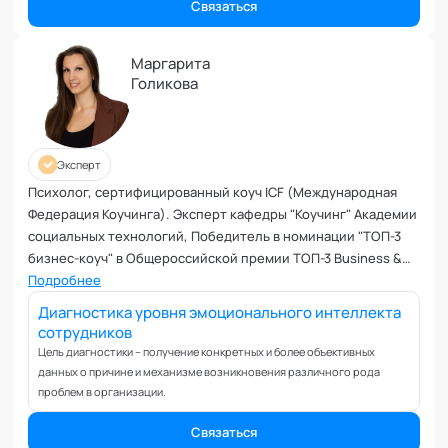
Ревность и измена
Связаться
Самоорганизация и мотивация
Самооценка и уверенность в себе
Маргарита
Голикова
Секс и сексуальность
Системное мышление
Сложности в общении
Сон
Эксперт
Социализация и адаптация
Психолог, сертифицированный коуч ICF (Международная
Спорт и тренировки
Федерация Коучинга). Эксперт кафедры "Коучинг" Академии
социальных технологий, Победитель в номинации "ТОП-3
Стресс
бизнес-коуч" в Общероссийской премии ТОП-3 Business &
Токсичные отношения и созависимость
Executive коучей 2024
Подробнее
Травматический опыт
Диагностика уровня эмоционального интеллекта
Тревожность
сотрудников
Тьюторство
Цель диагностики – получение конкретных и более объективных
Умение работать в команде
данных о причине и механизме возникновения различного рода
проблем в организации.
Управление продажами и маркетинг
Управление проектами
Связаться