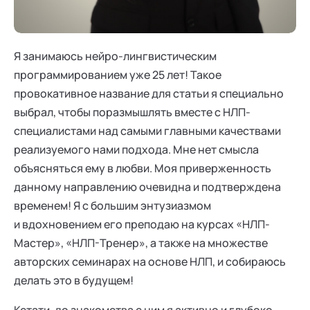
Ака
Профессионалам
Поддержка
Режим работы и тп
Я занимаюсь нейро-лингвистическим
программированием уже 25 лет! Такое
провокативное название для статьи я специально
выбрал, чтобы поразмышлять вместе с НЛП-
специалистами над самыми главными качествами
реализуемого нами подхода. Мне нет смысла
объясняться ему в любви. Моя приверженность
данному направлению очевидна и подтверждена
временем! Я с большим энтузиазмом
и вдохновением его преподаю на курсах «НЛП-
Мастер», «НЛП-Тренер», а также на множестве
авторских семинарах на основе НЛП, и собираюсь
делать это в будущем!