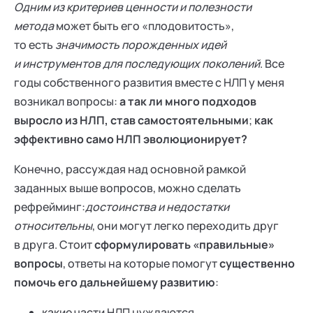
Одним из критериев ценности и полезности
метода
может быть его «плодовитость»,
то есть
значимость порожденных идей
и инструментов для последующих поколений
. Все
годы собственного развития вместе с НЛП у меня
возникал вопросы:
а так ли много подходов
выросло из НЛП, став самостоятельными
;
как
эффективно само НЛП эволюционирует?
Конечно, рассуждая над основной рамкой
заданных выше вопросов, можно сделать
рефрейминг:
достоинства и недостатки
относительны
, они могут легко переходить друг
в друга. Стоит
сформулировать «правильные»
вопросы
, ответы на которые помогут
существенно
помочь его дальнейшему развитию
:
какие части НЛП нуждаются