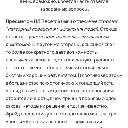
в них, возможно, кроется часть ответов
на заданные вопросы.
Предметом НЛП
всегда были
отдельные стороны
(паттерны) поведения и мышления людей
. Отсюда
отчасти —
увлеченность локальным решением
симптомов
. С другой же стороны, решение чего-
то более конкретного дает возможность
практически решить, пусть маленькую трудность,
но зато с очевидной ясностью и относительно
быстрым хорошим результатом. В противовес этому
в большинстве психологических концепций есть
взгляд на личность в целом: на каких основаниях
строится личность, в чем причина проблем людей,
каковы методы их решения и т.д. Как известно,
Фрейд предложил уже в те годы свою модель: три
уровня «Я», согласованных с тремя типами