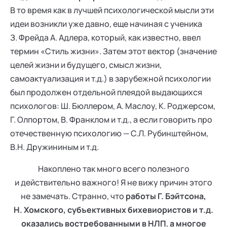
В то время как в лучшей психологической мысли эти
идеи возникли уже давно, еще начиная с ученика
З. Фрейда А. Адлера, который, как известно, ввел
термин «Стиль жизни». Затем этот вектор (значение
целей жизни и будущего, смысл жизни,
самоактуализация и т.д.) в зарубежной психологии
был продолжен отдельной плеядой выдающихся
психологов: Ш. Бюллером, А. Маслоу, К. Роджерсом,
Г. Олпортом, В. Франклом и т.д., а если говорить про
отечественную психологию — С.Л. Рубинштейном,
В.Н. Дружининым и т.д.
Накоплено так много всего полезного
и действительно важного! Я не вижу причин этого
не замечать. Странно, что
работы Г. Бэйтсона,
Н. Хомского, субъективных бихевиористов и т.д.
оказались востребованными в НЛП
,
а многое