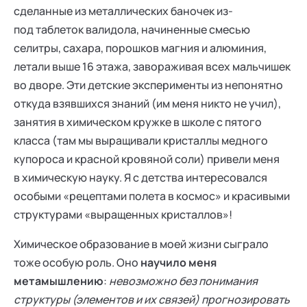
сделанные из металлических баночек из-
под таблеток валидола, начиненные смесью
селитры, сахара, порошков магния и алюминия,
летали выше 16 этажа, завораживая всех мальчишек
во дворе. Эти детские эксперименты из непонятно
откуда взявшихся знаний (им меня никто не учил),
занятия в химическом кружке в школе с пятого
класса (там мы выращивали кристаллы медного
купороса и красной кровяной соли) привели меня
в химическую науку. Я с детства интересовался
особыми «рецептами полета в космос» и красивыми
структурами «выращенных кристаллов»!
Химическое образование в моей жизни сыграло
тоже особую роль. Оно
научило меня
метамышлению
:
невозможно без понимания
структуры (элементов и их связей) прогнозировать