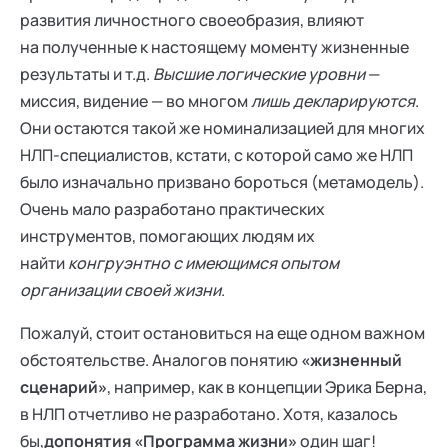
развития личностного своеобразия, влияют
на полученные к настоящему моменту жизненные
результаты и т.д.
Высшие логические уровни
—
миссия, видение — во многом
лишь декларируются
.
Они остаются такой же номинализацией для многих
НЛП-специалистов, кстати, с которой само же НЛП
было изначально призвано бороться (метамодель).
Очень мало разработано практических
инструментов, помогающих людям их
найти
конгруэнтно с имеющимся опытом
организации своей жизни
.
Пожалуй, стоит остановиться на еще одном важном
обстоятельстве. Аналогов понятию
«жизненный
сценарий»
, например, как в концепции Эрика Берна,
в НЛП отчетливо не разработано. Хотя, казалось
бы,
до
понятия «Программа жизни»
один шаг!