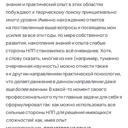
знания и практический опыт в этих областях
побуждают
к творческому поиску принципиально
иного уровня
. Именно нахождению ответов
на поставленные выше вопросы и посвящены мои
усилия за все эти годы. по мере собственного
развития, накопления знаний и опыта слабые
стороны НЛП становились всё очевиднее. Хотя,
к слову сказать, многие из них (например, туманно
очерченная научность) можно отнести также
и к другим направлениям практической психологии,
что делает
движение в данном направлении даже
еще более важным
. В какой-то момент своего
профессионального пути главные задачи для себя я
сформулировал так: как можно использовать все
сильные стороны НЛП
для решения имеющихся
сложностей
; как, имея опыт
моделирования,
посмотрев на самые