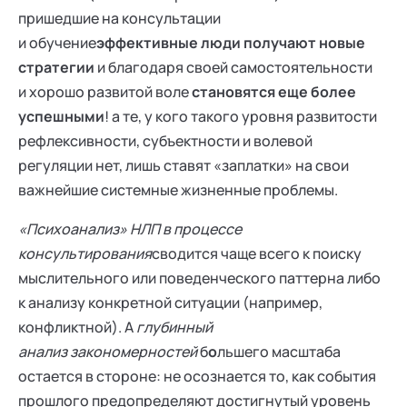
пришедшие на консультации
и обучение
эффективные люди получают новые
стратегии
и благодаря своей самостоятельности
и хорошо развитой воле
становятся еще более
успешными
! а те, у кого такого уровня развитости
рефлексивности, субъектности и волевой
регуляции нет, лишь ставят «заплатки» на свои
важнейшие системные жизненные проблемы.
«Психоанализ» НЛП в процессе
консультирования
сводится чаще всего к поиску
мыслительного или поведенческого паттерна либо
к анализу конкретной ситуации (например,
конфликтной). А
глубинный
анализ закономерностей
б
о
льшего масштаба
остается в стороне: не осознается то, как события
прошлого предопределяют достигнутый уровень