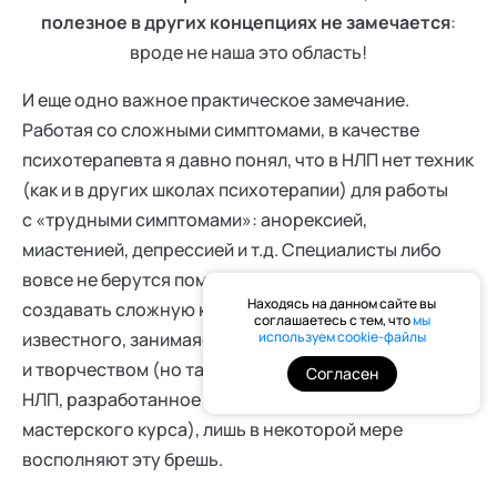
полезное в других концепциях не замечается
:
вроде не наша это область!
И еще одно важное практическое замечание.
Работая со сложными симптомами, в качестве
психотерапевта я давно понял, что в НЛП нет техник
(как и в других школах психотерапии) для работы
с «трудными симптомами»: анорексией,
миастенией, депрессией и т.д. Специалисты либо
вовсе не берутся помогать, либо вынуждены
Находясь на данном сайте вы
создавать сложную комбинацию из всего
соглашаетесь с тем, что
мы
известного, занимаясь исследованием
используем cookie-файлы
и творчеством (но таких немного). Генеративное
Согласен
НЛП, разработанное Р. Дилтсом (материалы нашего
мастерского курса), лишь в некоторой мере
восполняют эту брешь.