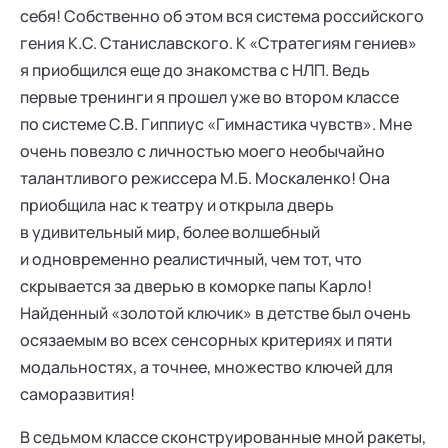
себя! Собственно об этом вся система российского
гения К.С. Станиславского. К «Стратегиям гениев»
я приобщился еще до знакомства с НЛП. Ведь
первые тренинги я прошел уже во втором классе
по системе С.В. Гиппиус «Гимнастика чувств». Мне
очень повезло с личностью моего необычайно
талантливого режиссера М.Б. Москаленко! Она
приобщила нас к театру и открыла дверь
в удивительный мир, более волшебный
и одновременно реалистичный, чем тот, что
скрывается за дверью в коморке папы Карло!
Найденный «золотой ключик» в детстве был очень
осязаемым во всех сенсорных критериях и пяти
модальностях, а точнее, множество ключей для
саморазвития!
В седьмом классе сконструированные мной ракеты,