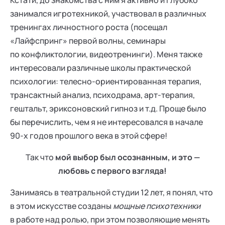
Кстати, до знакомства с ним я активно и глубоко
занимался игротехникой, участвовал в различных
тренингах личностного роста (посещал
«Лайфспринг» первой волны, семинары
по конфликтологии, видеотренинги). Меня также
интересовали различные школы практической
психологии: телесно-ориентированная терапия,
трансактный анализ, психодрама, арт-терапия,
гештальт, эриксоновский гипноз и т.д. Проще было
бы перечислить, чем я не интересовался в начале
90-х годов прошлого века в этой сфере!
Так что
мой выбор был осознанным, и это —
любовь с первого взгляда!
Занимаясь в театральной студии 12 лет, я понял, что
в этом искусстве созданы
мощные психотехники
в работе над ролью, при этом позволяющие менять