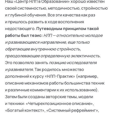
Наш «Центр НЛП в Образовании» хорошо известен
своей системностью, методичностью, стройностью
и глубиной обучения. Все эти качества как раз
и пришлось развить в ходе восполнения
недостающего.
Путеводным принципом такой
работы был тезис:
НЛП — относительно молодое
и развивающееся направление, еще только
обретающее внутреннюю стройность,
преодолевающее определенную эклектичность
.
Это позволяло занять
позицию исследователя
и развивателя
. Так родилось множество
дополнений к курсу «НЛП-Практик» (например,
описание механизмов работы большинства техник
и различные комментарии к их использованию).
Затем были созданы авторские темы, модели
и техники: «Четырехпозиционное описание»,
«Богатый контекст», «Системный рефрейминг»,