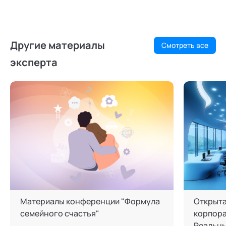
Другие материалы
Смотреть все
эксперта
Материалы конференции "Формула
Открыта
семейного счастья"
корпора
Реальны