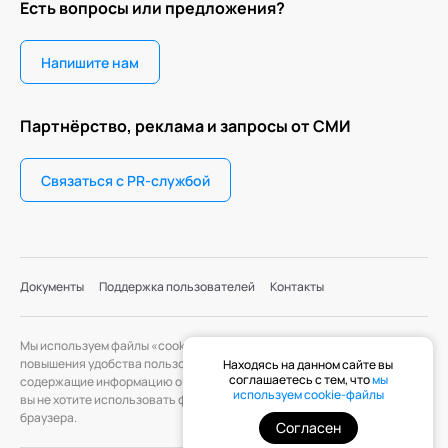
Есть вопросы или предложения?
Напишите нам
Партнёрство, реклама и запросы от СМИ
Связаться с PR-службой
Документы
Поддержка пользователей
Контакты
Мы используем файлы «cookie» с целью персонализации сервисов и
повышения удобства пользования веб-сайтом. «Cookie» — файлы,
Находясь на данном сайте вы
соглашаетесь с тем, что
мы
содержащие информацию о предыдущих посещениях веб-сайта. Если
используем cookie-файлы
вы не хотите использовать файлы «cookie», измените настройки
браузера.
Согласен