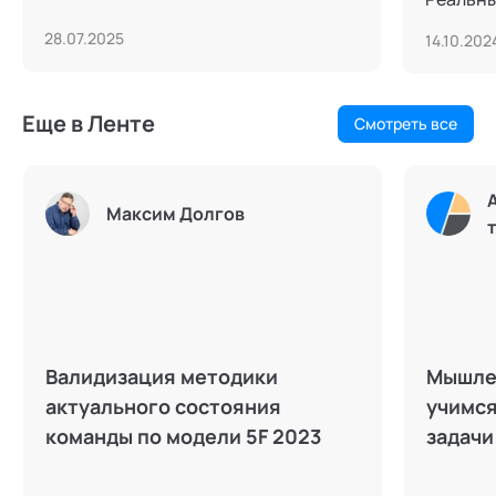
28.07.2025
14.10.202
Еще в Ленте
Смотреть все
Максим Долгов
Валидизация методики
Мышле
актуального состояния
учимся
команды по модели 5F 2023
задачи