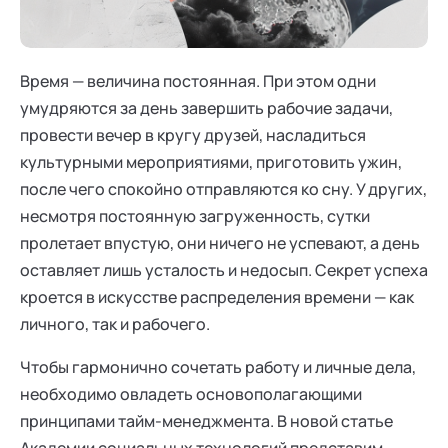
Ака
Профессионалам
Поддержка
Режим работы и тп
Время — величина постоянная. При этом одни
умудряются за день завершить рабочие задачи,
провести вечер в кругу друзей, насладиться
культурными мероприятиями, приготовить ужин,
после чего спокойно отправляются ко сну. У других,
несмотря постоянную загруженность, сутки
пролетает впустую, они ничего не успевают, а день
оставляет лишь усталость и недосып. Секрет успеха
кроется в искусстве распределения времени — как
личного, так и рабочего.
Чтобы гармонично сочетать работу и личные дела,
необходимо овладеть основополагающими
принципами тайм-менеджмента. В новой статье