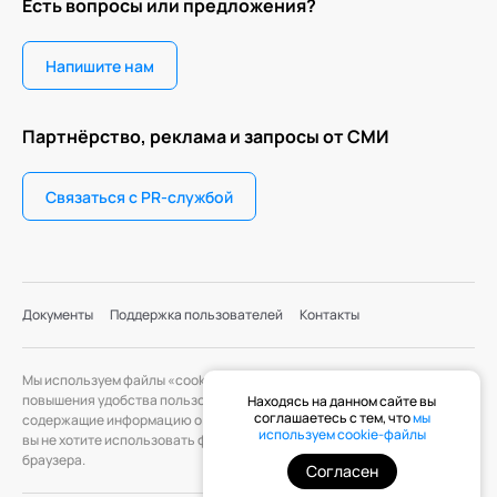
Есть вопросы или предложения?
Напишите нам
Партнёрство, реклама и запросы от СМИ
Связаться с PR-службой
Документы
Поддержка пользователей
Контакты
Мы используем файлы «cookie» с целью персонализации сервисов и
повышения удобства пользования веб-сайтом. «Cookie» — файлы,
Находясь на данном сайте вы
соглашаетесь с тем, что
мы
содержащие информацию о предыдущих посещениях веб-сайта. Если
используем cookie-файлы
вы не хотите использовать файлы «cookie», измените настройки
браузера.
Согласен