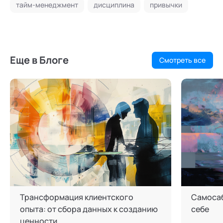
тайм-менеджмент
дисциплина
привычки
Еще в Блоге
Смотреть все
Трансформация клиентского
Самосаб
опыта: от сбора данных к созданию
себе
ценности